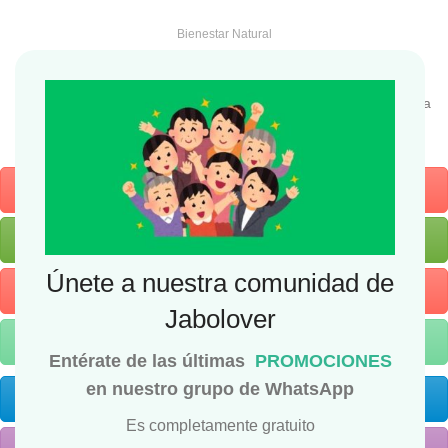
Bienestar Natural
Artstore
Somos las primera tienda de insumos para jaboneria y cosmética
natural del Perú
SAFIR
WhatsApp
Únete a nuestra comunidad de
YouTube
Jabolover
Catálogo
Entérate de las últimas
PROMOCIONES
en nuestro grupo de WhatsApp
Facebook
Es completamente gratuito