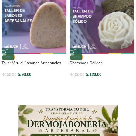
-40%
-33%
Taller Virtual Jabones Artesanales
Shampoos Sólidos
S/
90.00
S/
120.00
S/
150.00
S/
180.00