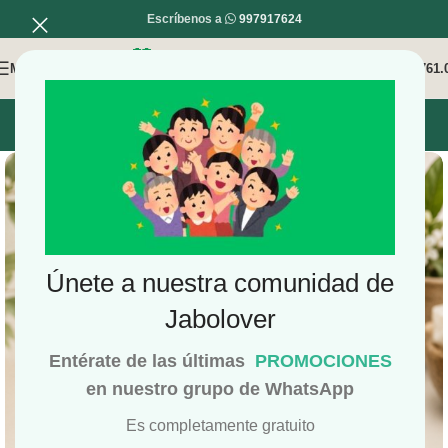
Escríbenos a
997917624
MENÚ
32
/
S/
761.
INICIO
MI COMPRA
MI CUENTA
Únete a nuestra comunidad de
Jabolover
Entérate de las últimas
PROMOCIONES
en nuestro grupo de WhatsApp
Es completamente gratuito