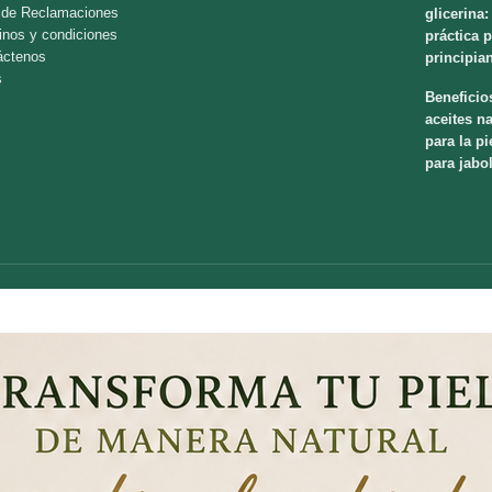
o de Reclamaciones
glicerina:
inos y condiciones
práctica 
áctenos
principia
s
Beneficio
aceites na
para la pi
para jabo