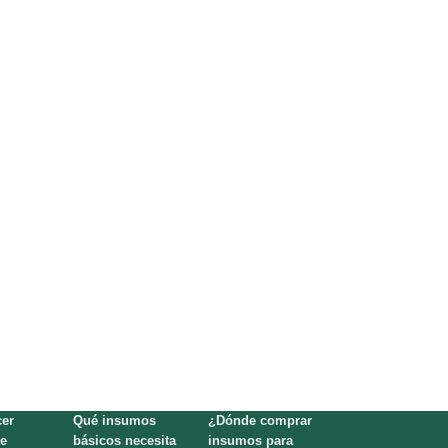
er
Qué insumos
¿Dónde comprar
e
básicos necesita
insumos para