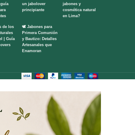
 guía
un jabolover
jabones y
para
principiante
cosmética natural
ntes
en Lima?
s de los
🕊️ Jabones para
turales
Primera Comunión
el | Guía
y Bautizo: Detalles
lovers
Artesanales que
Enamoran