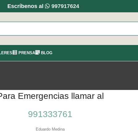
Escríbenos al
997917624
LERES
PRENSA
BLOG
Para Emergencias llamar al
991333761
Eduardo Medina