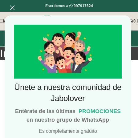
Escríbenos a
997917624
MENÚ
0
/
S/
0.
INICIO
MI COMPRA
MI CUENTA
Información de Ortiga
Únete a nuestra comunidad de
Jabolover
Entérate de las últimas
PROMOCIONES
en nuestro grupo de WhatsApp
Es completamente gratuito