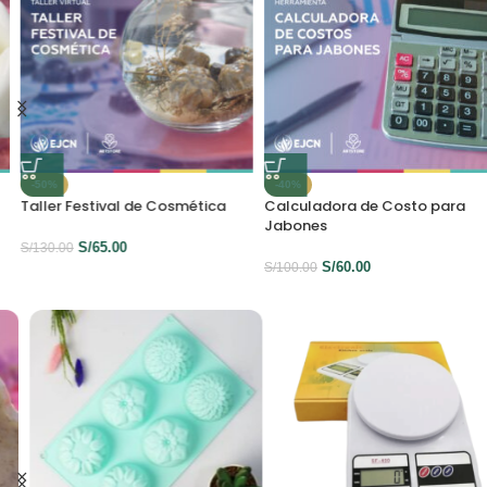
-50%
-40%
Taller Festival de Cosmética
Calculadora de Costo para
Jabones
S/
65.00
S/
130.00
S/
60.00
S/
100.00