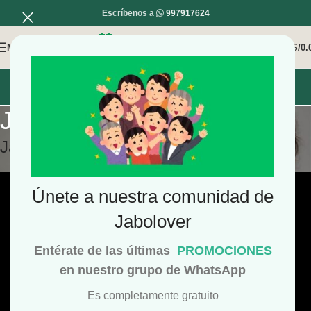
Escríbenos a
997917624
MENÚ
0
/
S/
0.
INICIO
MI COMPRA
MI CUENTA
Jabón de espirulina
Jabón de Espirulina
Únete a nuestra comunidad de
Jabolover
Entérate de las últimas
PROMOCIONES
en nuestro grupo de WhatsApp
Es completamente gratuito