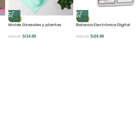
-36%
-17%
Molde Girasoles y plantas
Balanza Electrónica Digital
S/
14.00
S/
24.90
S/
22.00
S/
30.00