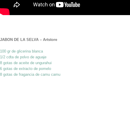
JABON DE LA SELVA – Artstore
100 gr de glicerina blanca
1/2 cdta de polvo de aguaje
8 gotas de aceite de ungurahui
6 gotas de extracto de pomelo
8 gotas de fragancia de camu camu