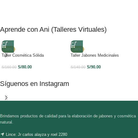
Aprende con Ani (Talleres Virtuales)
-50%
-36%
Taller Cosmética Sólida
Taller Jabones Medicinales
S/
80.00
S/
90.00
S/
160.00
S/
140.00
Síguenos en Instagram
Brindamos productos de calidad para la elaboración de jabones y cosmética
natural.
Lince: Jr carlos alayza y roel 2280