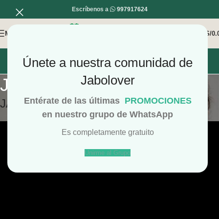
Escríbenos a
997917624
MENÚ
0
/
S/
0.
Únete a nuestra comunidad de
INICIO
MI COMPRA
MI CUENTA
Jabolover
Jabon de la Selva
Entérate de las últimas
PROMOCIONES
JABON DE LA SELVA CON AGUAJE
en nuestro grupo de WhatsApp
Es completamente gratuito
Unirme al Grupo