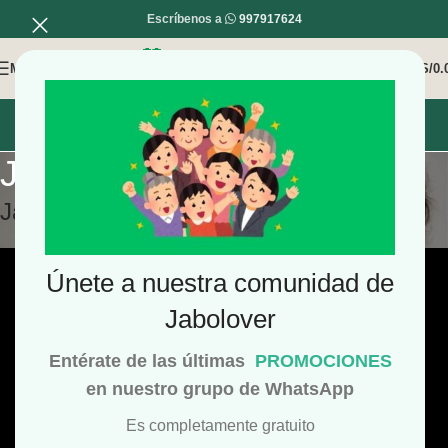
Escríbenos a
997917624
MENÚ
0
/
S/
0.
INICIO
MI COMPRA
MI CUENTA
Jabón de Perejil
Jabón de Perejil
Únete a nuestra comunidad de
Jabolover
Entérate de las últimas
PROMOCIONES
en nuestro grupo de WhatsApp
Es completamente gratuito