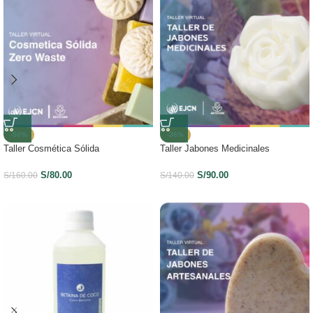
-50%
-36%
Taller Cosmética Sólida
Taller Jabones Medicinales
S/
80.00
S/
90.00
S/
160.00
S/
140.00