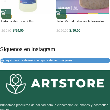
-17%
-40%
Betaina de Coco 500ml
Taller Virtual Jabones Artesanales
S/
24.90
S/
90.00
S/
30.00
S/
150.00
Síguenos en Instagram
Instagram no ha devuelto ninguna de las imágenes.
Brindamos productos de calidad para la elaboración de jabones y cosmética
natural.