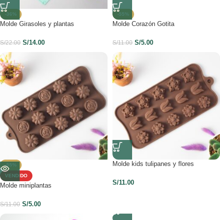
-36%
-55%
Molde Girasoles y plantas
Molde Corazón Gotita
S/
14.00
S/
5.00
S/
22.00
S/
11.00
Molde kids tulipanes y flores
-55%
VENDIDO
S/
11.00
Molde miniplantas
S/
5.00
S/
11.00