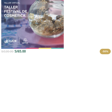
S/
24.90
S/
30.00
-17%