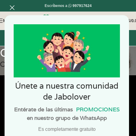
Escríbenos a
997917624
MENÚ
0
/
S/
0.
INICIO
MI COMPRA
MI CUENTA
Oleo para las migrañas
Oleo para las Migrañas
Únete a nuestra comunidad
de Jabolover
Entérate de las últimas
PROMOCIONES
en nuestro grupo de WhatsApp
Es completamente gratuito