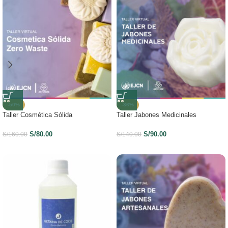
-50%
-36%
Taller Cosmética Sólida
Taller Jabones Medicinales
S/
80.00
S/
90.00
S/
160.00
S/
140.00