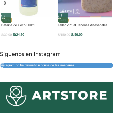
-17%
-40%
Betaina de Coco 500ml
Taller Virtual Jabones Artesanales
S/
24.90
S/
90.00
S/
30.00
S/
150.00
Síguenos en Instagram
Instagram no ha devuelto ninguna de las imágenes.