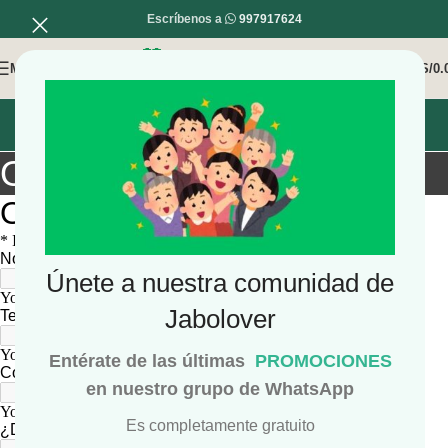
Escríbenos a
997917624
MENÚ
0
/
S/
0.
INICIO
MI COMPRA
MI CUENTA
Orgullosamente Peruana
Únete a nuestra comunidad de
Jabolover
Entérate de las últimas
PROMOCIONES
en nuestro grupo de WhatsApp
Es completamente gratuito