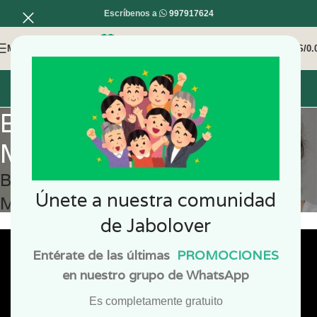
Escríbenos a
997917624
MENÚ
0
/
S/
0.
INICIO
MI COMPRA
MI CUENTA
Bombas Efervescentes
Medicinales
BOMBAS EFERVESCENTES
Únete a nuestra comunidad
MEDICINALES
de Jabolover
Entérate de las últimas
PROMOCIONES
en nuestro grupo de WhatsApp
Es completamente gratuito