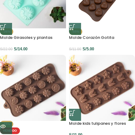
-36%
-55%
Molde Girasoles y plantas
Molde Corazón Gotita
S/
14.00
S/
5.00
S/
22.00
S/
11.00
Molde kids tulipanes y flores
-55%
VENDIDO
S/
11.00