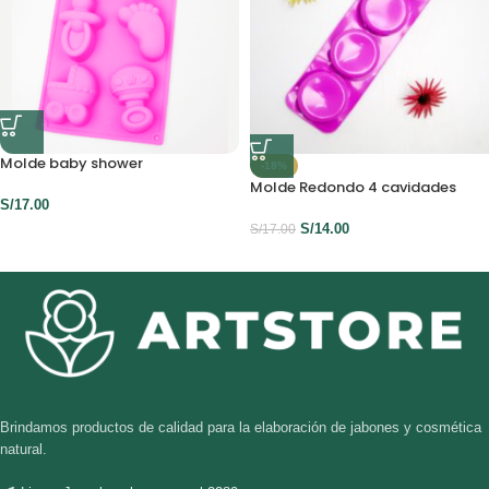
Molde baby shower
-18%
Molde Redondo 4 cavidades
S/
17.00
S/
14.00
S/
17.00
Brindamos productos de calidad para la elaboración de jabones y cosmética
natural.