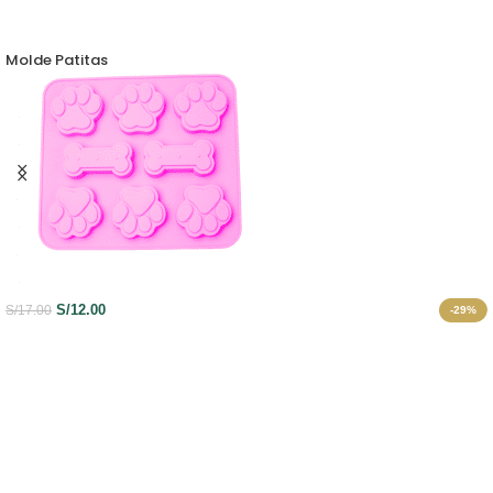
Molde Corazon Bordeado
S/
17.00
S/
22.00
-23%