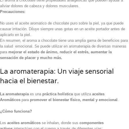
El aroma a chocolate tiene propiedades analgésicas que pueden ayudar a
aliviar dolores de cabeza y dolores musculares.
Precauciones:
No uses el aceite aromatico de chocolate puro sobre la piel, ya que puede
causar irritación. Diluye siempre unas gotas en un aceite portador antes de
aplicarlo en la piel.
En resumen, el aroma a chocolate tiene una amplia gama de beneficios para
la salud emocional. Se puede utilizar en aromaterapia de diversas maneras
para
mejorar el estado de ánimo, reducir el estrés, aumentar la
sensación de placer y mucho más.
La aromaterapia: Un viaje sensorial
hacia el bienestar.
La aromaterapia
es una
práctica holística
que utiliza
aceites
Aromáticos
para
promover el bienestar físico, mental y emocional
.
¿Cómo funciona?
Los
aceites aromáticos
se inhalan, donde sus
componentes
activos
interactúan con el cuerpo a través de diferentes vías: