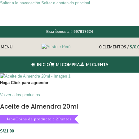
Saltar a la navegación
Saltar a contenido principal
Escríbenos a
997917624
MENÚ
0
ELEMENTOS
/
S/
0.
INICIO
MI COMPRA
MI CUENTA
Haga Click para agrandar
Volver a los productos
Aceite de Almendra 20ml
JaboCoins de producto : 2Puntos
S/
21.00