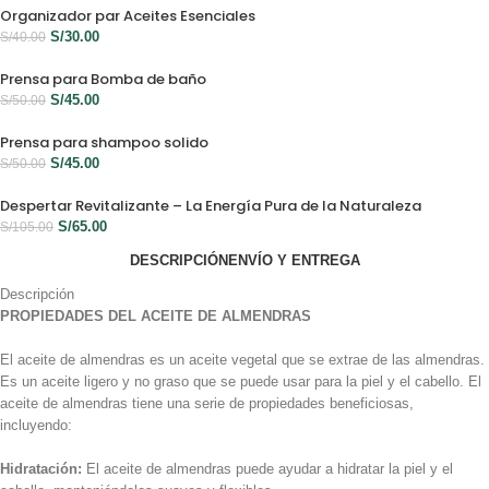
Organizador par Aceites Esenciales
S/
30.00
S/
40.00
Prensa para Bomba de baño
S/
45.00
S/
50.00
Prensa para shampoo solido
S/
45.00
S/
50.00
Despertar Revitalizante – La Energía Pura de la Naturaleza
S/
65.00
S/
105.00
DESCRIPCIÓN
ENVÍO Y ENTREGA
Descripción
PROPIEDADES DEL ACEITE DE ALMENDRAS
El aceite de almendras es un aceite vegetal que se extrae de las almendras.
Es un aceite ligero y no graso que se puede usar para la piel y el cabello. El
aceite de almendras tiene una serie de propiedades beneficiosas,
incluyendo:
Hidratación:
El aceite de almendras puede ayudar a hidratar la piel y el