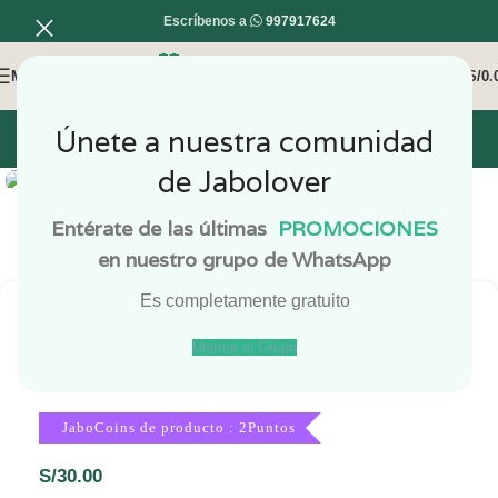
Escríbenos a
997917624
MENÚ
0
/
S/
0.
Únete a nuestra comunidad
INICIO
MI COMPRA
MI CUENTA
Haga Click para agrandar
de Jabolover
Entérate de las últimas
PROMOCIONES
en nuestro grupo de WhatsApp
Es completamente gratuito
Unirme al Grupo
Aceite Esencial de Limoneno 7 ml
JaboCoins de producto : 2Puntos
S/
30.00