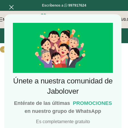
Escríbenos a
997917624
MENÚ
0
/
S/
0.
INICIO
MI COMPRA
MI CUENTA
-24%
Únete a nuestra comunidad de
Jabolover
Entérate de las últimas
PROMOCIONES
en nuestro grupo de WhatsApp
Es completamente gratuito