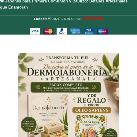
🕊️ Jabones para Primera Comunión y Bautizo: Detalles Artesanales
que Enamoran
ARTSTORE
Emacorp
2021 CREADO POR
.