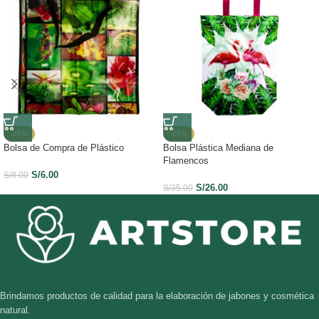
-25%
-26%
Bolsa de Compra de Plástico
Bolsa Plástica Mediana de
Flamencos
S/
6.00
S/
8.00
S/
26.00
S/
35.00
Brindamos productos de calidad para la elaboración de jabones y cosmética
natural.