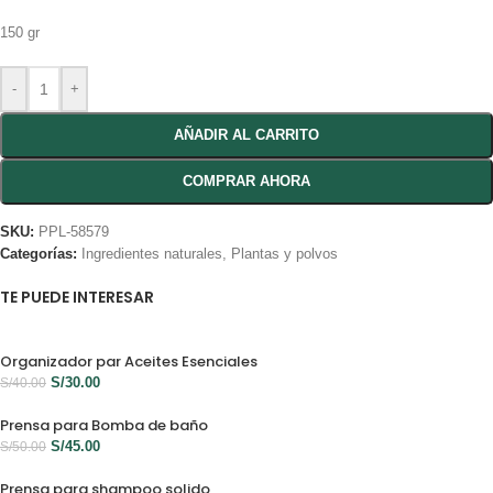
150 gr
-
+
AÑADIR AL CARRITO
COMPRAR AHORA
SKU:
PPL-58579
Categorías:
Ingredientes naturales
,
Plantas y polvos
TE PUEDE INTERESAR
Organizador par Aceites Esenciales
S/
30.00
S/
40.00
Prensa para Bomba de baño
S/
45.00
S/
50.00
Prensa para shampoo solido