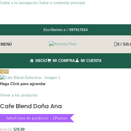
Saltar a la navegación
Saltar a contenido principal
Escríbenos a
997917624
MENÚ
0
/
S/
0.
INICIO
MI COMPRA
MI CUENTA
-50%
Haga Click para agrandar
Volver a los productos
Cafe Blend Doña Ana
JaboCoins de producto : 2Puntos
S/
9.00
S/
18.00