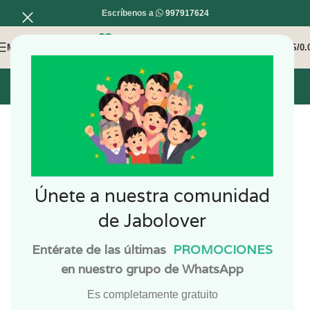
Escríbenos a
997917624
MENÚ
0
/
S/
0.
INICIO
MI COMPRA
MI CUENTA
Únete a nuestra comunidad
de Jabolover
Entérate de las últimas
PROMOCIONES
en nuestro grupo de WhatsApp
Es completamente gratuito