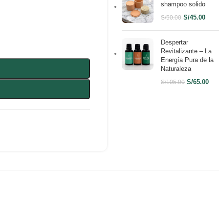
shampoo solido
S/
45.00
S/
50.00
Despertar
Revitalizante – La
Energía Pura de la
Naturaleza
S/
65.00
S/
105.00