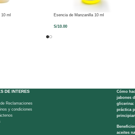
 10 ml
Esencia de Manzanilla 10 ml
S/
10.00
KS DE INTERES
Cómo hac
jabones d
o de Reclamaciones
glicerina:
inos y condiciones
práctica 
áctenos
principia
s
Beneficio
aceites na