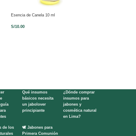
Esencia de Canela 10 ml
Esencia de Bambú
S/
10.00
S/
10.00
er
Qué insumos
¿Dónde comprar
e
básicos necesita
insumos para
 guía
un jabolover
jabones y
para
principiante
cosmética natural
ntes
en Lima?
s de los
🕊️ Jabones para
turales
Primera Comunión