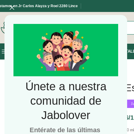
stamos en Jr Carlos Alayza y Roel 2280 Lince
SELECCIONE LA CATEGORÍA
INICIO
TIENDA
TAL
NAVEGAR POR LAS CATEGORÍAS
Únete a nuestra
Es
comunidad de
J
Jabolover
S/
1
Entérate de las últimas
10 m