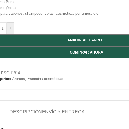
cia Pura
lergénica
 para Jabones, shampoos, velas, cosmética, perfumes, etc.
+
AÑADIR AL CARRITO
COMPRAR AHORA
:
ESC-11814
gorías:
Aromas
,
Esencias cosméticas
DESCRIPCIÓN
ENVÍO Y ENTREGA