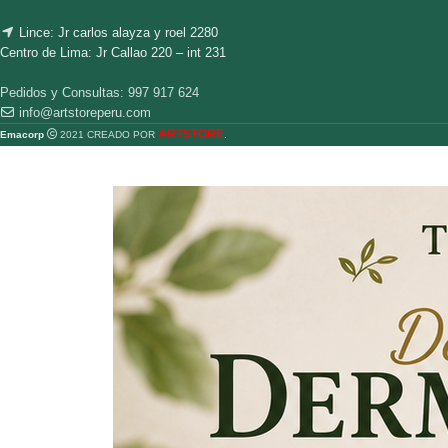
Lince: Jr carlos alayza y roel 2280
Centro de Lima: Jr Callao 220 – int 231
Pedidos y Consultas: 997 917 624
info@artstoreperu.com
ARTSTORE
Emacorp
2021 CREADO POR
.