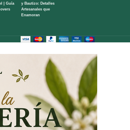
el | Guía
y Bautizo: Detalles
lovers
Artesanales que
Enamoran