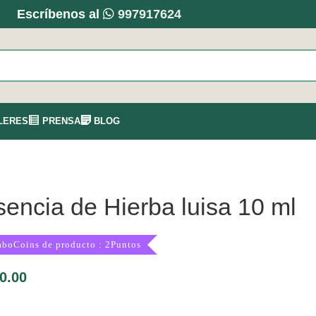
Escríbenos al
997917624
LERES
PRENSA
BLOG
encia de Hierba luisa 10 ml
aboCoins de producto : 2Puntos
0.00
l