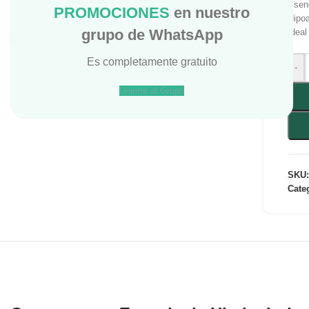
Esen
PROMOCIONES
en nuestro
Hipoa
grupo de WhatsApp
Ideal
Haga Click para agrandar
Es completamente gratuito
-
Unirme al Grupo
SKU
Cate