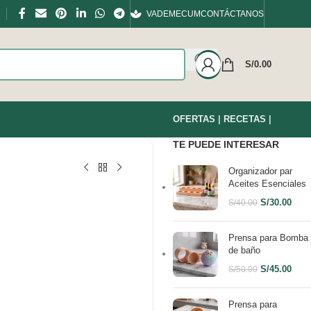
VADEMECUM
CONTÁCTANOS
S/
0.00
OFERTAS
|
RECETAS
|
TE PUEDE INTERESAR
Organizador par
Aceites Esenciales
S/
30.00
S/
40.00
Prensa para Bomba
de baño
S/
45.00
S/
50.00
Prensa para