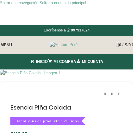
Saltar a la navegación
Saltar a contenido principal
Escríbenos a
997917624
MENÚ
0
/
S/
0.
INICIO
MI COMPRA
MI CUENTA
Esencia Piña Colada
JaboCoins de producto : 2Puntos