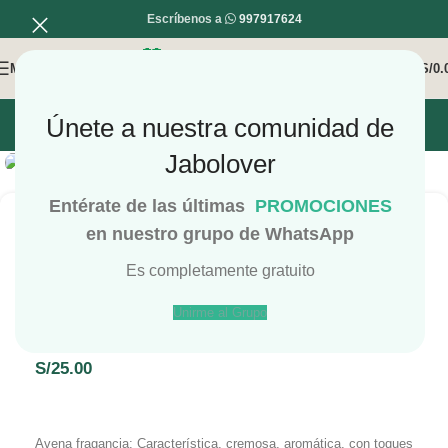
Escríbenos a
997917624
MENÚ
0
/
S/
0.
Únete a nuestra comunidad de
INICIO
MI COMPRA
MI CUENTA
Haga Click para agrandar
Jabolover
Entérate de las últimas
PROMOCIONES
en nuestro grupo de WhatsApp
Es completamente gratuito
Fragancia Bella Avena
Unirme al Grupo
JaboCoins de producto : 2Puntos
S/
25.00
Avena fragancia: Característica, cremosa, aromática, con toques