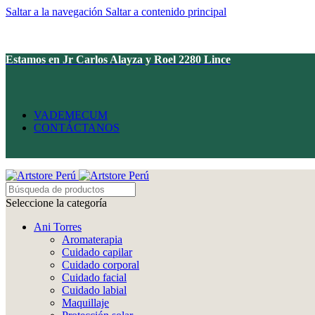
Saltar a la navegación
Saltar a contenido principal
Estamos en Jr Carlos Alayza y Roel 2280 Lince
VADEMECUM
CONTÁCTANOS
Seleccione la categoría
Ani Torres
Aromaterapia
Cuidado capilar
Cuidado corporal
Cuidado facial
Cuidado labial
Maquillaje