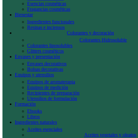
Esencias cosméticas
Fragancias cosméticas
Bienestar
Ingredientes funcionales
Resinas e inciensos
Colorantes y decoración
Colorantes Hidrosoluble
Colorantes liposolubles
Glitters cosméticos
Envases y presentación
Envases decorativos
Bolsas decorativas
Equipos y utensilios
Equipos de aromaterapia
Equipos de medición
Recipientes de preparación
Utensilios de formulación
Formación
Ebooks
Libros
Ingredientes naturales
Aceites esenciales
Aceites vegetales y oleatos