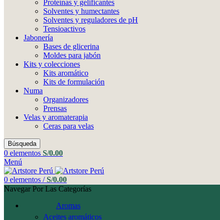
Proteínas y gelificantes
Solventes y humectantes
Solventes y reguladores de pH
Tensioactivos
Jabonería
Bases de glicerina
Moldes para jabón
Kits y colecciones
Kits aromático
Kits de formulación
Numa
Organizadores
Prensas
Velas y aromaterapia
Ceras para velas
Búsqueda
0
elementos
S/
0.00
Menú
0
elementos
/
S/
0.00
Navegar Por Las Categorías
Aromas
Aceites aromáticos