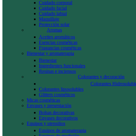
Cuidado corporal
Cuidado facial
Cuidado labial
Maquillaje
Protección solar
Aromas
Aceites aromáticos
Esencias cosméticas
Fragancias cosméticas
Bienestar y aromaterapia
Bienestar
Ingredientes funcionales
Resinas e inciensos
Colorantes y decoración
Colorantes Hidrosolubl
Colorantes liposolubles
Glitters cosméticos
Micas cosméticas
Envases y presentación
Bolsas decorativas
Envases decorativos
Equipos y utensilios
Equipos de aromaterapia
Equipos de medición