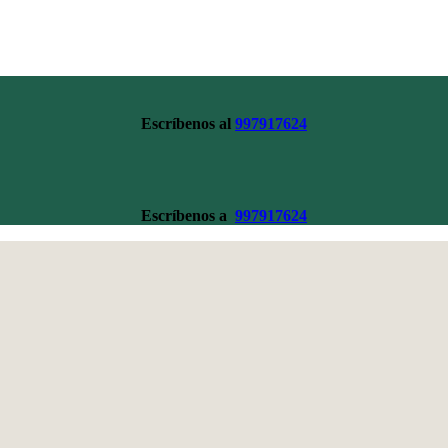
Escríbenos al
997917624
Escríbenos a
997917624