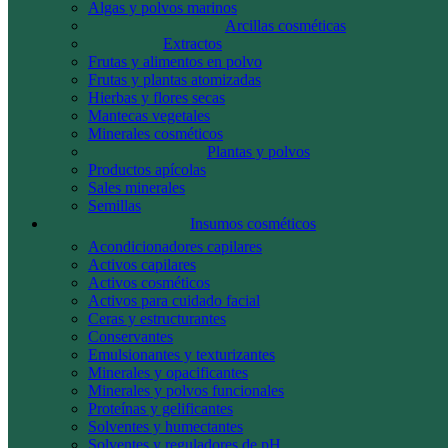
Algas y polvos marinos
Arcillas cosméticas
Extractos
Frutas y alimentos en polvo
Frutas y plantas atomizadas
Hierbas y flores secas
Mantecas vegetales
Minerales cosméticos
Plantas y polvos
Productos apícolas
Sales minerales
Semillas
Insumos cosméticos
Acondicionadores capilares
Activos capilares
Activos cosméticos
Activos para cuidado facial
Ceras y estructurantes
Conservantes
Emulsionantes y texturizantes
Minerales y opacificantes
Minerales y polvos funcionales
Proteínas y gelificantes
Solventes y humectantes
Solventes y reguladores de pH