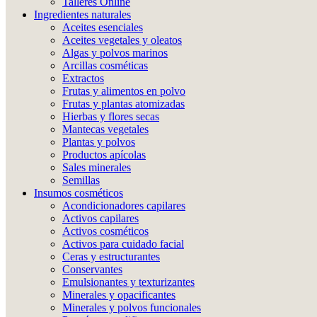
Talleres Online
Ingredientes naturales
Aceites esenciales
Aceites vegetales y oleatos
Algas y polvos marinos
Arcillas cosméticas
Extractos
Frutas y alimentos en polvo
Frutas y plantas atomizadas
Hierbas y flores secas
Mantecas vegetales
Plantas y polvos
Productos apícolas
Sales minerales
Semillas
Insumos cosméticos
Acondicionadores capilares
Activos capilares
Activos cosméticos
Activos para cuidado facial
Ceras y estructurantes
Conservantes
Emulsionantes y texturizantes
Minerales y opacificantes
Minerales y polvos funcionales