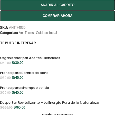
AÑADIR AL CARRITO
COMPRAR AHORA
SKU:
ANT-74030
Categorías:
Ani Torres
,
Cuidado facial
TE PUEDE INTERESAR
Organizador par Aceites Esenciales
S/
30.00
S/
40.00
Prensa para Bomba de baño
S/
45.00
S/
50.00
Prensa para shampoo solido
S/
45.00
S/
50.00
Despertar Revitalizante – La Energía Pura de la Naturaleza
S/
65.00
S/
105.00