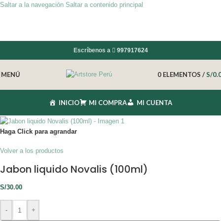
Saltar a la navegación
Saltar a contenido principal
Escríbenos a
997917624
MENÚ
0
ELEMENTOS
/
S/
0.
INICIO
MI COMPRA
MI CUENTA
Haga Click para agrandar
Volver a los productos
Jabon liquido Novalis (100ml)
S/
30.00
-
+