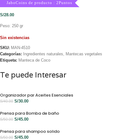
JaboCoins de producto : 2Puntos
S/
28.00
Peso: 250 gr
Sin existencias
SKU:
MAN-4510
Categorías:
Ingredientes naturales
,
Mantecas vegetales
Etiqueta:
Manteca de Coco
Te puede Interesar
Organizador par Aceites Esenciales
S/
30.00
S/
40.00
Prensa para Bomba de baño
S/
45.00
S/
50.00
Prensa para shampoo solido
S/
45.00
S/
50.00