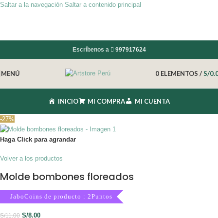
Saltar a la navegación
Saltar a contenido principal
Escríbenos a
997917624
MENÚ
0
ELEMENTOS
/
S/
0.
INICIO
MI COMPRA
MI CUENTA
-27%
Haga Click para agrandar
Volver a los productos
Molde bombones floreados
JaboCoins de producto : 2Puntos
S/
8.00
S/
11.00