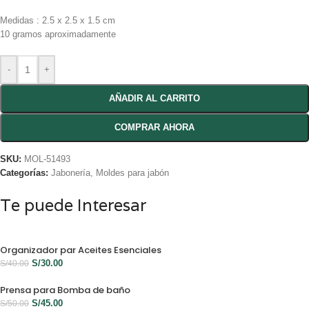
Medidas : 2.5 x 2.5 x 1.5 cm
10 gramos aproximadamente
-
+
AÑADIR AL CARRITO
COMPRAR AHORA
SKU:
MOL-51493
Categorías:
Jabonería
,
Moldes para jabón
Te puede Interesar
Organizador par Aceites Esenciales
S/
30.00
S/
40.00
Prensa para Bomba de baño
S/
45.00
S/
50.00