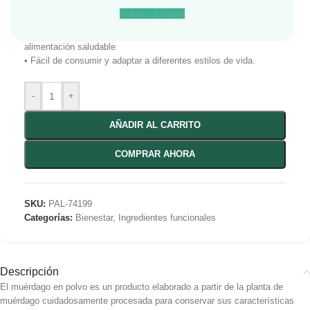
• Textura fina y fácil disolución
Unirme al Grupo
• Práctico almacenamiento y conservación
• Perfecto para complementar hábitos de bienestar y
alimentación saludable
• Fácil de consumir y adaptar a diferentes estilos de vida.
-
+
AÑADIR AL CARRITO
COMPRAR AHORA
SKU:
PAL-74199
Categorías:
Bienestar
,
Ingredientes funcionales
Descripción
El muérdago en polvo es un producto elaborado a partir de la planta de
muérdago cuidadosamente procesada para conservar sus características