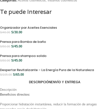
Categorías:
Activos cosméticos
,
Insumos cosméticos
Te puede Interesar
Organizador par Aceites Esenciales
S/
30.00
S/
40.00
Prensa para Bomba de baño
S/
45.00
S/
50.00
Prensa para shampoo solido
S/
45.00
S/
50.00
Despertar Revitalizante – La Energía Pura de la Naturaleza
S/
65.00
S/
105.00
DESCRIPCIÓN
ENVÍO Y ENTREGA
Descripción
Beneficios directos:
Proporcionar hidratación instantánea, reducir la formación de arrugas