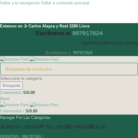
Saltar a la navegación
Saltar a contenido principal
Estamos en Jr Carlos Alayza y Roel 2280 Lince
Escríbenos al
997917624
VADEMECUM
CONTÁCTANOS
Escríbenos a
997917624
Seleccione la categoría
Búsqueda
0
elementos
S/
0.00
Menú
0
elementos
/
S/
0.00
Navegar Por Las Categorías
INICIO
TIENDA
TALLERES
PRENSA
BLOG
OFERTAS
|
RECETAS
|