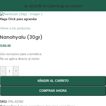
INICIO
MI COMPRA
MI CUENTA
Haga Click para agrandar
Volver a los productos
Nanohyalu (30gr)
S/
60.00
Uso exclusivo para cosmética
No se aplica directo al rostro
-
+
AÑADIR AL CARRITO
COMPRAR AHORA
SKU:
PAL-62340