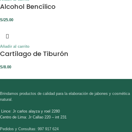
Alcohol Bencílico
S/
25.00
Añadir al carrito
Cartílago de Tiburón
S/
8.00
Brindamos productos de calidad para la elaboración de jabones y cosmética
natural.
Lince: Jr carlos alayza y roel 2280
Centro de Lima: Jr Callao 220 – int 231
Pedidos y Consultas: 997 917 624