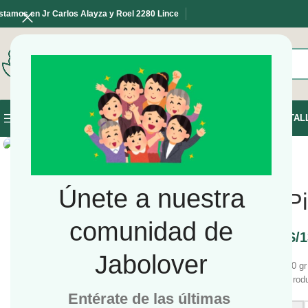
stamos en Jr Carlos Alayza y Roel 2280 Lince
SELECCIONE LA CATEGORÍA
INICIO
TIENDA
TAL
NAVEGAR POR LAS CATEGORÍAS
Haga Click para agrandar
Únete a nuestra
P
comunidad de
S/
1
Jabolover
50 gr
Prod
Entérate de las últimas