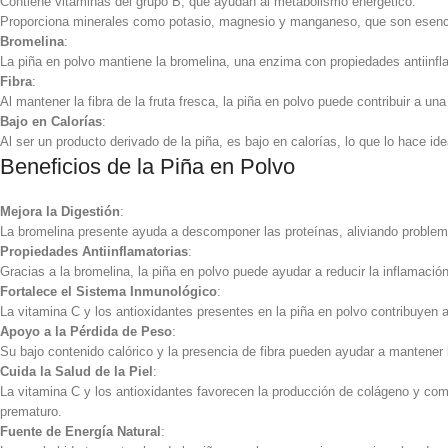
Contiene vitaminas del grupo B, que ayudan al metabolismo energético.
Proporciona minerales como potasio, magnesio y manganeso, que son esencia
Bromelina
:
La piña en polvo mantiene la bromelina, una enzima con propiedades antiinfla
Fibra
:
Al mantener la fibra de la fruta fresca, la piña en polvo puede contribuir a una
Bajo en Calorías
:
Al ser un producto derivado de la piña, es bajo en calorías, lo que lo hace ide
Beneficios de la Piña en Polvo
Mejora la Digestión
:
La bromelina presente ayuda a descomponer las proteínas, aliviando problema
Propiedades Antiinflamatorias
:
Gracias a la bromelina, la piña en polvo puede ayudar a reducir la inflamación,
Fortalece el Sistema Inmunológico
:
La vitamina C y los antioxidantes presentes en la piña en polvo contribuyen a
Apoyo a la Pérdida de Peso
:
Su bajo contenido calórico y la presencia de fibra pueden ayudar a mantener l
Cuida la Salud de la Piel
:
La vitamina C y los antioxidantes favorecen la producción de colágeno y comb
prematuro.
Fuente de Energía Natural
: