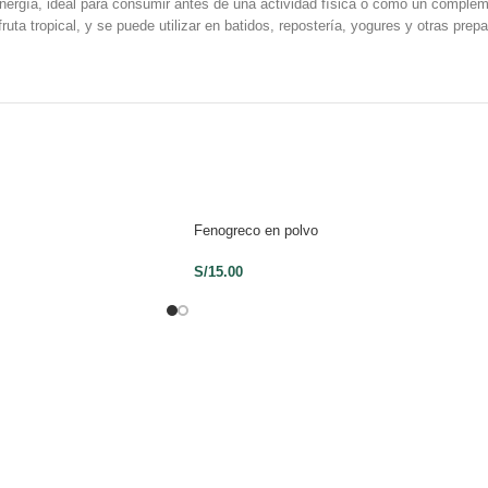
energía, ideal para consumir antes de una actividad física o como un complem
uta tropical, y se puede utilizar en batidos, repostería, yogures y otras prep
Fenogreco en polvo
S/
15.00