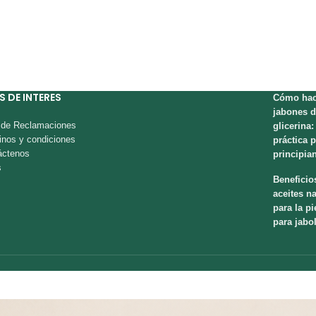
S DE INTERES
Cómo hac
jabones d
o de Reclamaciones
glicerina:
inos y condiciones
práctica 
áctenos
principia
s
Beneficio
aceites na
para la pi
para jabo