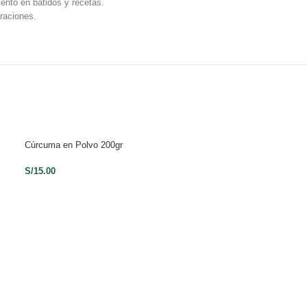
ento en batidos y recetas.
araciones.
Cúrcuma en Polvo 200gr
Plantas de Baño d
S/
15.00
S/
15.00