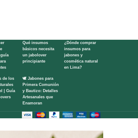
er
Qué insumos
¿Dónde comprar
e
básicos necesita
insumos para
 guía
un jabolover
jabones y
para
principiante
cosmética natural
ntes
en Lima?
s de los
🕊️ Jabones para
turales
Primera Comunión
el | Guía
y Bautizo: Detalles
lovers
Artesanales que
Enamoran