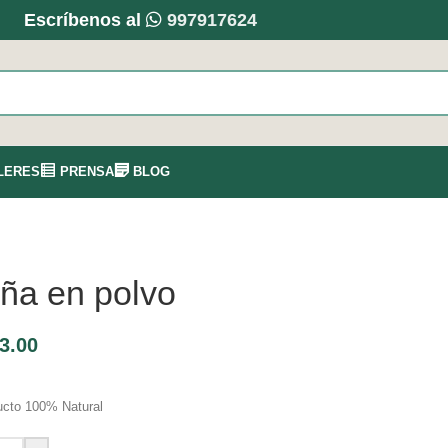
Escríbenos al
997917624
LERES
PRENSA
BLOG
iña en polvo
3.00
ucto 100% Natural