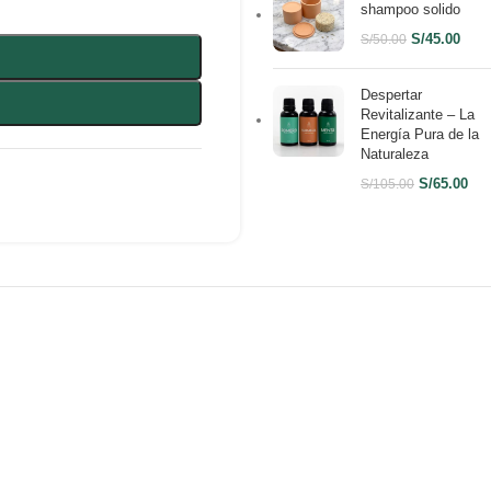
shampoo solido
S/
45.00
S/
50.00
Despertar
Revitalizante – La
Energía Pura de la
Naturaleza
S/
65.00
S/
105.00