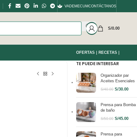
VADEMECUM
CONTÁCTANOS
S/
0.00
OFERTAS
|
RECETAS
|
TE PUEDE INTERESAR
Organizador par
Aceites Esenciales
S/
30.00
S/
40.00
Prensa para Bomba
de baño
S/
45.00
S/
50.00
Prensa para