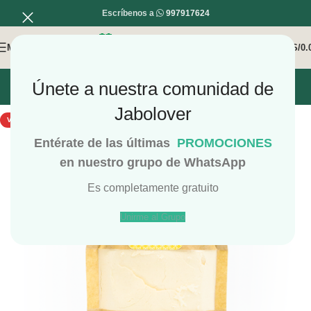
Escríbenos a
997917624
MENÚ
0
/
S/
0.
Únete a nuestra comunidad de
INICIO
MI COMPRA
MI CUENTA
Jabolover
VENDIDO
Entérate de las últimas
PROMOCIONES
en nuestro grupo de WhatsApp
Es completamente gratuito
Unirme al Grupo