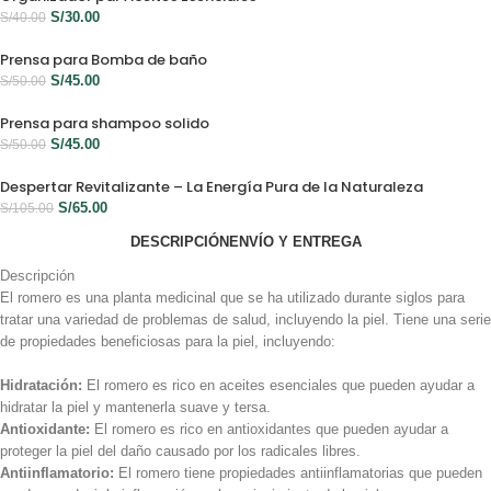
S/
30.00
S/
40.00
Prensa para Bomba de baño
S/
45.00
S/
50.00
Prensa para shampoo solido
S/
45.00
S/
50.00
Despertar Revitalizante – La Energía Pura de la Naturaleza
S/
65.00
S/
105.00
DESCRIPCIÓN
ENVÍO Y ENTREGA
Descripción
El romero es una planta medicinal que se ha utilizado durante siglos para
tratar una variedad de problemas de salud, incluyendo la piel. Tiene una serie
de propiedades beneficiosas para la piel, incluyendo:
Hidratación:
El romero es rico en aceites esenciales que pueden ayudar a
hidratar la piel y mantenerla suave y tersa.
Antioxidante:
El romero es rico en antioxidantes que pueden ayudar a
proteger la piel del daño causado por los radicales libres.
Antiinflamatorio:
El romero tiene propiedades antiinflamatorias que pueden