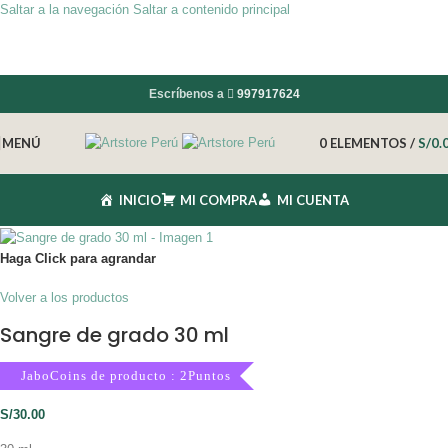
Saltar a la navegación
Saltar a contenido principal
Escríbenos a
997917624
MENÚ
0
ELEMENTOS
/
S/
0.
INICIO
MI COMPRA
MI CUENTA
Haga Click para agrandar
Volver a los productos
Sangre de grado 30 ml
JaboCoins de producto : 2Puntos
S/
30.00