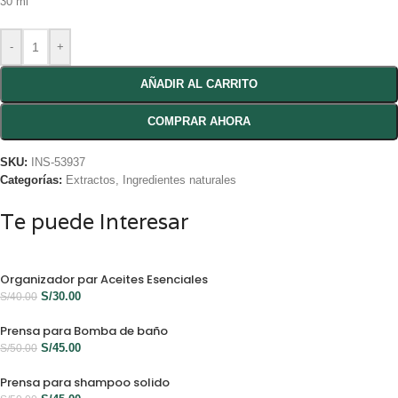
30 ml
-
+
AÑADIR AL CARRITO
COMPRAR AHORA
SKU:
INS-53937
Categorías:
Extractos
,
Ingredientes naturales
Te puede Interesar
Organizador par Aceites Esenciales
S/
30.00
S/
40.00
Prensa para Bomba de baño
S/
45.00
S/
50.00
Prensa para shampoo solido