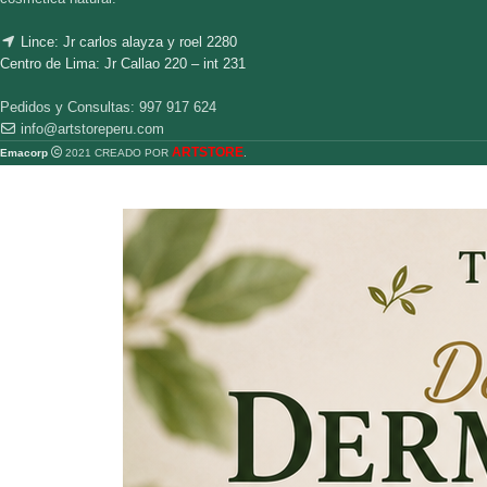
Lince: Jr carlos alayza y roel 2280
Centro de Lima: Jr Callao 220 – int 231
Pedidos y Consultas: 997 917 624
info@artstoreperu.com
ARTSTORE
Emacorp
2021 CREADO POR
.