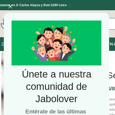
stamos en Jr Carlos Alayza y Roel 2280 Lince
SELECCIONE LA CATEGORÍA
INICIO
TIENDA
TAL
NAVEGAR POR LAS CATEGORÍAS
Únete a nuestra
Se
comunidad de
S/
8
Jabolover
Serum
Equil
Reduc
Entérate de las últimas
Prolo