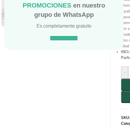
PROMOCIONES
en nuestro
Dism
Ayuda
grupo de WhatsApp
Haga Click para agrandar
Favor
Fórm
Es completamente gratuito
Sin s
Biode
Unirme al Grupo
Uso d
Ideal
INCI:
Parf
-
SKU
Cate