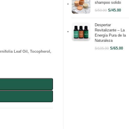
shampoo solido
S/
45.00
S/
50.00
Despertar
Revitalizante – La
Energía Pura de la
Naturaleza
S/
65.00
S/
105.00
nifolia Leaf Oil, Tocopherol,