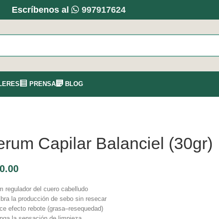
Escríbenos al
997917624
LERES
PRENSA
BLOG
rum Capilar Balanciel (30gr)
0.00
 regulador del cuero cabelludo
ibra la producción de sebo sin resecar
e efecto rebote (grasa–resequedad)
nga la sensación de limpieza