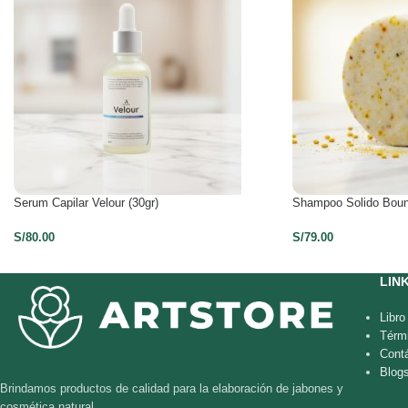
Serum Capilar Velour (30gr)
Shampoo Solido Boun
S/
80.00
S/
79.00
LIN
Libr
Térm
Cont
Blog
Brindamos productos de calidad para la elaboración de jabones y
cosmética natural.