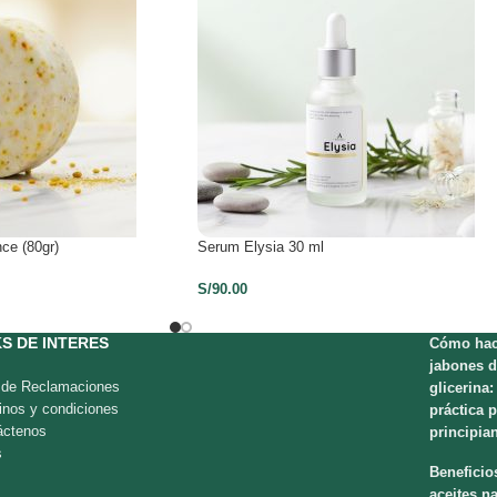
ce (80gr)
Serum Elysia 30 ml
S/
90.00
KS DE INTERES
Cómo hac
jabones d
o de Reclamaciones
glicerina:
inos y condiciones
práctica 
áctenos
principia
s
Beneficio
aceites na