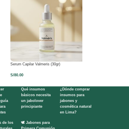
Serum Capilar Valmeris (30gr)
Shampoo Solido S
S/
80.00
S/
79.00
er
Qué insumos
¿Dónde comprar
e
básicos necesita
insumos para
 guía
un jabolover
jabones y
para
principiante
cosmética natural
ntes
en Lima?
s de los
🕊️ Jabones para
turales
Primera Comunión