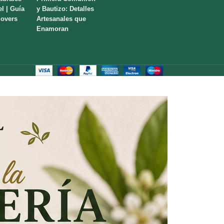
el | Guía
y Bautizo: Detalles
lovers
Artesanales que
Enamoran