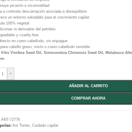
inuye picazón e incomodidad
 a controlar descamación asociada a desequilibrio
ece un entorno saludable para el crecimiento capilar
ula 100% vegetal
iliconas ni derivados del petróleo
gradable y cruelty-free
irecto en cuero cabelludo, sin enjuague
 para cabello graso, mixto o cuero cabelludo sensible
 Vitis Vinifera Seed Oil, Simmondsia Chinensis Seed Oil, Melaleuca Alter
um.
+
AÑADIR AL CARRITO
COMPRAR AHORA
:
ANT-72776
gorías:
Ani Torres
,
Cuidado capilar