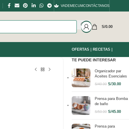
VADEMECUM
CONTÁCTANOS
S/
0.00
OFERTAS
|
RECETAS
|
TE PUEDE INTERESAR
Organizador par
Aceites Esenciales
S/
30.00
S/
40.00
Prensa para Bomba
de baño
S/
45.00
S/
50.00
Prensa para