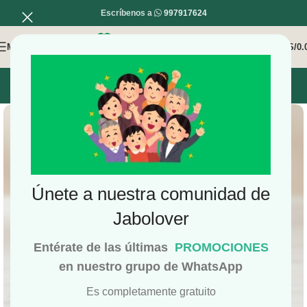
Escríbenos a
997917624
MENÚ
0
/
S/
0.
INICIO
MI COMPRA
MI CUENTA
Únete a nuestra comunidad de
Jabolover
Entérate de las últimas
PROMOCIONES
en nuestro grupo de WhatsApp
Es completamente gratuito