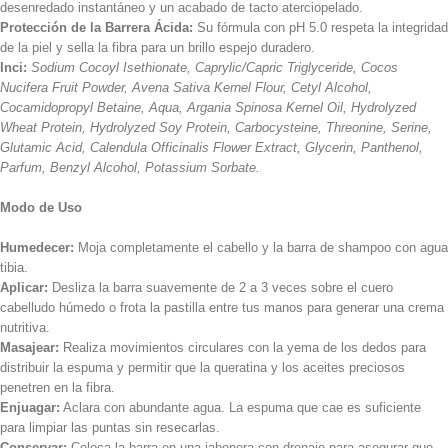
desenredado instantáneo y un acabado de tacto aterciopelado.
Protección de la Barrera Ácida:
Su fórmula con pH 5.0 respeta la integridad
de la piel y sella la fibra para un brillo espejo duradero.
Inci:
Sodium Cocoyl Isethionate, Caprylic/Capric Triglyceride, Cocos
Nucifera Fruit Powder, Avena Sativa Kernel Flour, Cetyl Alcohol,
Cocamidopropyl Betaine, Aqua, Argania Spinosa Kernel Oil, Hydrolyzed
Wheat Protein, Hydrolyzed Soy Protein, Carbocysteine, Threonine, Serine,
Glutamic Acid, Calendula Officinalis Flower Extract, Glycerin, Panthenol,
Parfum, Benzyl Alcohol, Potassium Sorbate.
Modo de Uso
Humedecer:
Moja completamente el cabello y la barra de shampoo con agua
tibia.
Aplicar:
Desliza la barra suavemente de 2 a 3 veces sobre el cuero
cabelludo húmedo o frota la pastilla entre tus manos para generar una crema
nutritiva.
Masajear:
Realiza movimientos circulares con la yema de los dedos para
distribuir la espuma y permitir que la queratina y los aceites preciosos
penetren en la fibra.
Enjuagar:
Aclara con abundante agua. La espuma que cae es suficiente
para limpiar las puntas sin resecarlas.
Conservar:
Coloca la barra en una jabonera con drenaje para asegurar que