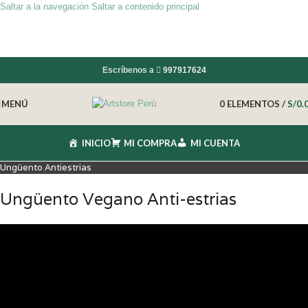
Saltar a la navegación
Saltar a contenido principal
Escríbenos a
997917624
MENÚ
0
ELEMENTOS
/
S/
0.
INICIO
MI COMPRA
MI CUENTA
Ungüento Antiestrias
Ungüento Vegano Anti-estrias