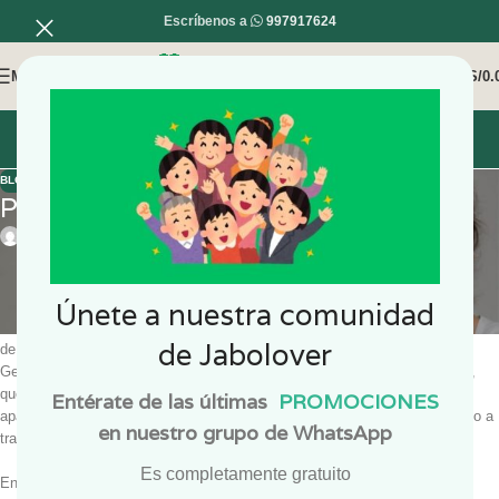
Escríbenos a
997917624
MENÚ
0
/
S/
0.
INICIO
MI COMPRA
MI CUENTA
BLOGS
,
CUIDADO PIEL
,
EMPRENDIMIENTO
,
JABONES
Propiedades de la Rosa
0
En 05/01/2018
Todos admiramos la belleza y el aroma que las rosas nos ofrecen, pero
como la mayoría de las plantas, la rosa también tiene propiedades
terapéuticas que benefician nuestra salud. Hoy te mencionamos cuáles son
Únete a nuestra comunidad
los beneficios de los pétalos de rosa, para que puedas integrarlos en tu lista
de Jabolover
de remedios caseros.
Generalmente se utilizan los pétalos de rosa para obtener aceites y agua,
que son muy prácticas a la hora de cuidar tanto nuestra salud como
Entérate de las últimas
PROMOCIONES
apariencia; estos productos pueden ser utilizados sobre la piel, ingeridos o a
en nuestro grupo de WhatsApp
través de la aromaterapia.
Es completamente gratuito
Entre los beneficios más conocidos encontramos el cuidado de la piel,