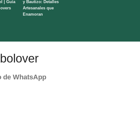
el | Guía
y Bautizo: Detalles
lovers
Artesanales que
Enamoran
bolover
o de WhatsApp