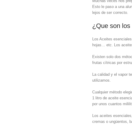
Muchas veces nos pregu
Esto le paso a una alu
lejos de ser correcto.
¿Que son los 
Los Aceites esenciales 
hojas… etc. Los aceites
Existen solo dos método
frutas cítricas por estr
La calidad y el vapor 
utilizamos.
Cualquier método elegid
1 litro de aceite esenc
por unos cuantos mililit
Los aceites esenciales
cremas o ungüentos, b