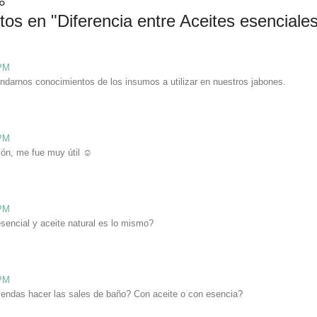
o
tos en "
Diferencia entre Aceites esencial
 PM
indarnos conocimientos de los insumos a utilizar en nuestros jabones.
 PM
ción, me fue muy útil ☺
 PM
sencial y aceite natural es lo mismo?
 PM
endas hacer las sales de baño? Con aceite o con esencia?