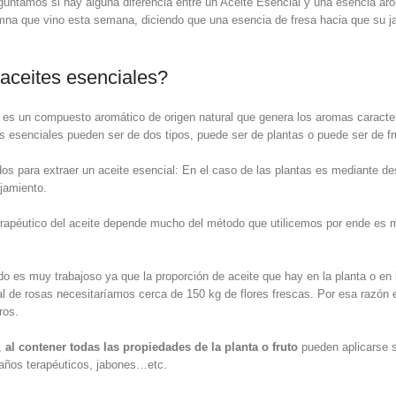
ntamos si hay alguna diferencia entre un Aceite Esencial y una esencia aro
mna que vino esta semana, diciendo que una esencia de fresa hacia que su ja
aceites esenciales?
es un compuesto aromático de origen natural que genera los aromas caracterís
 esenciales pueden ser de dos tipos, puede ser de plantas o puede ser de fru
s para extraer un aceite esencial: En el caso de las plantas es mediante dest
ujamiento.
terapéutico del aceite depende mucho del método que utilicemos por ende es
o es muy trabajoso ya que la proporción de aceite que hay en la planta o en 
ial de rosas necesitaríamos cerca de 150 kg de flores frescas. Por esa razón 
ros.
,
al contener todas las propiedades de la planta o fruto
pueden aplicarse so
años terapéuticos, jabones…etc.