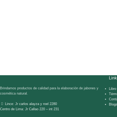
Link
Brindamos productos de calidad para la elaboración de jabones y
Libr
cosmética natural.
Térm
Cont
Lince: Jr carlos alayza y roel 2280
Blog
Centro de Lima: Jr Callao 220 – int 231