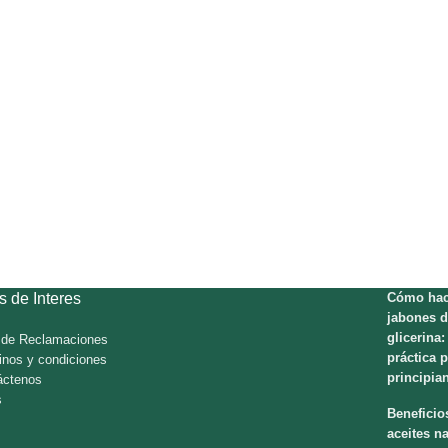
s de Interes
Cómo hac
jabones d
glicerina:
o de Reclamaciones
práctica 
inos y condiciones
principia
áctenos
s
Beneficio
aceites na