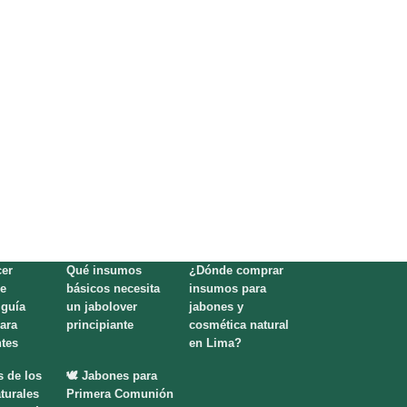
er
Qué insumos
¿Dónde comprar
e
básicos necesita
insumos para
 guía
un jabolover
jabones y
para
principiante
cosmética natural
ntes
en Lima?
s de los
🕊️ Jabones para
turales
Primera Comunión