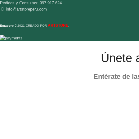
Pedidos y Consultas: 997 917 624
info@artstoreperu.com
ARTSTORE
Emacorp
2021 CREADO POR
.
Únete 
Entérate de l