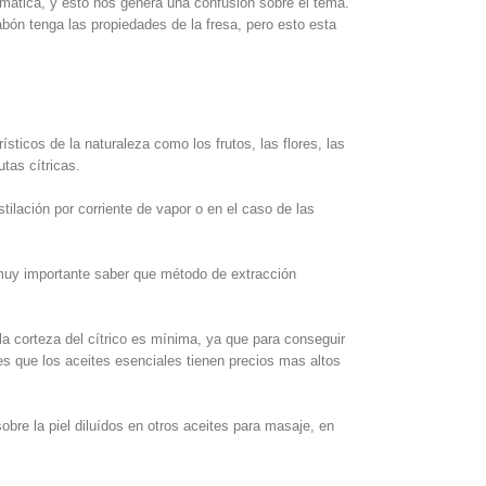
mática, y esto nos genera una confusión sobre el tema.
bón tenga las propiedades de la fresa, pero esto esta
ticos de la naturaleza como los frutos, las flores, las
tas cítricas.
ilación por corriente de vapor o en el caso de las
 muy importante saber que método de extracción
la corteza del cítrico es mínima, ya que para conseguir
es que los aceites esenciales tienen precios mas altos
bre la piel diluídos en otros aceites para masaje, en