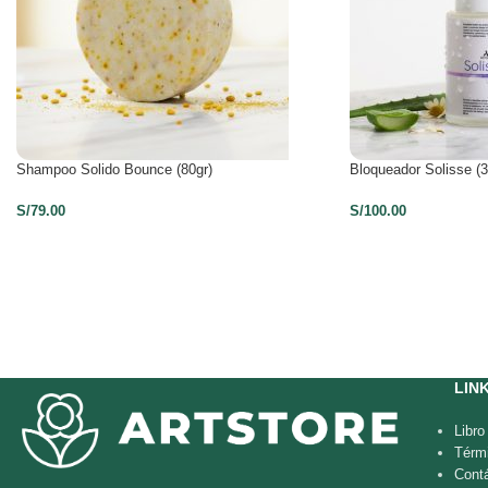
Shampoo Solido Bounce (80gr)
Bloqueador Solisse (3
S/
79.00
S/
100.00
LIN
Libr
Térm
Cont