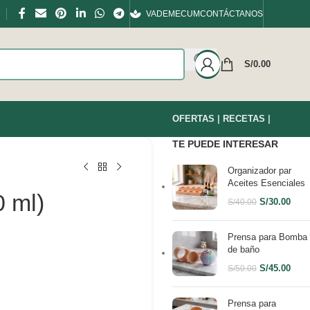
VADEMECUM
CONTÁCTANOS
S/
0.00
OFERTAS
|
RECETAS
|
TE PUEDE INTERESAR
Organizador par
Aceites Esenciales
 ml)
S/
30.00
S/
40.00
Prensa para Bomba
de baño
S/
45.00
S/
50.00
Prensa para