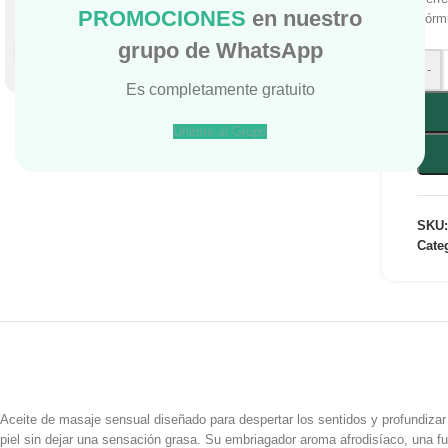
PROMOCIONES
en nuestro
Fórm
grupo de WhatsApp
Haga Click para agrandar
-
Es completamente gratuito
Unirme al Grupo
SKU
Cate
Aceite de masaje sensual diseñado para despertar los sentidos y profundizar
piel sin dejar una sensación grasa. Su embriagador aroma afrodisíaco, una fus