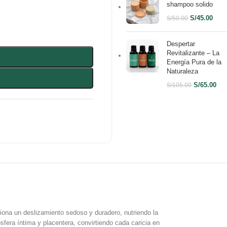
shampoo solido
S/
45.00
S/
50.00
Despertar
Revitalizante – La
Energía Pura de la
Naturaleza
S/
65.00
S/
105.00
iona un deslizamiento sedoso y duradero, nutriendo la
sfera íntima y placentera, convirtiendo cada caricia en