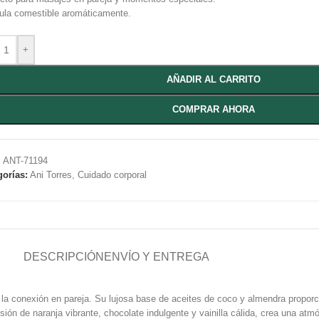
ula comestible aromáticamente.
+
AÑADIR AL CARRITO
COMPRAR AHORA
:
ANT-71194
gorías:
Ani Torres
,
Cuidado corporal
DESCRIPCIÓN
ENVÍO Y ENTREGA
 la conexión en pareja. Su lujosa base de aceites de coco y almendra proporc
ión de naranja vibrante, chocolate indulgente y vainilla cálida, crea una atmó