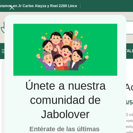
stamos en Jr Carlos Alayza y Roel 2280 Lince
SELECCIONE LA CATEGORÍA
INICIO
TIENDA
TAL
NAVEGAR POR LAS CATEGORÍAS
Únete a nuestra
A
comunidad de
S/
5
Jabolover
30 m
Aroma
Textu
Entérate de las últimas
Perfe