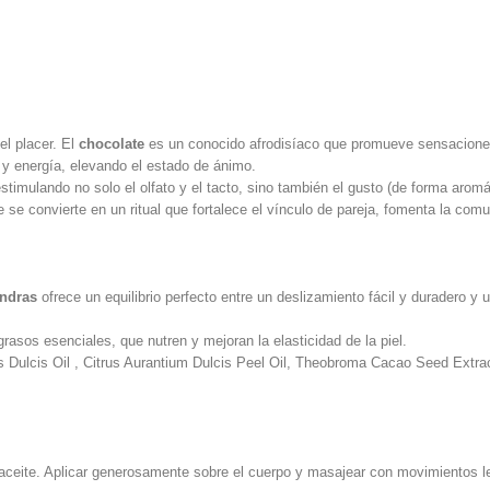
el placer. El
chocolate
es un conocido afrodisíaco que promueve sensaciones 
 y energía, elevando el estado de ánimo.
stimulando no solo el olfato y el tacto, sino también el gusto (de forma aromá
se convierte en un ritual que fortalece el vínculo de pareja, fomenta la com
endras
ofrece un equilibrio perfecto entre un deslizamiento fácil y duradero y 
asos esenciales, que nutren y mejoran la elasticidad de la piel.
 Dulcis Oil
,
Citrus Aurantium Dulcis Peel Oil
,
Theobroma Cacao Seed Extra
l aceite. Aplicar generosamente sobre el cuerpo y masajear con movimientos l