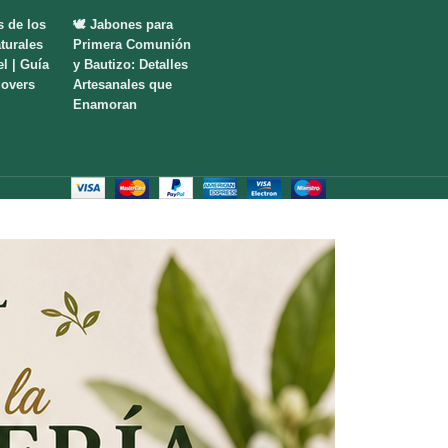
s de los
🕊️ Jabones para
turales
Primera Comunión
el | Guía
y Bautizo: Detalles
lovers
Artesanales que
Enamoran