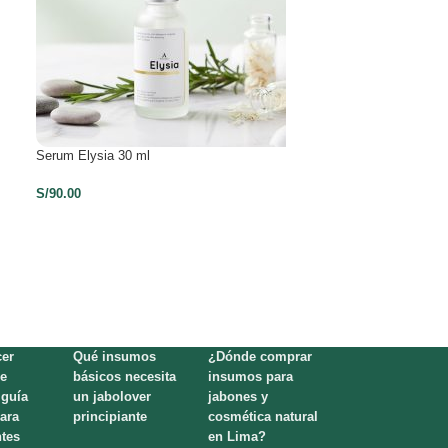
Serum Elysia 30 ml
Mascarilla Jardin 
S/
90.00
S/
35.00
er
Qué insumos
¿Dónde comprar
e
básicos necesita
insumos para
 guía
un jabolover
jabones y
para
principiante
cosmética natural
ntes
en Lima?