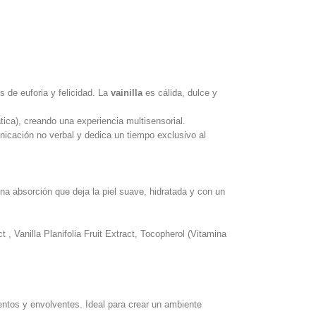
de euforia y felicidad. La
vainilla
es cálida, dulce y
tica), creando una experiencia multisensorial.
unicación no verbal y dedica un tiempo exclusivo al
una absorción que deja la piel suave, hidratada y con un
ct
,
Vanilla Planifolia Fruit Extract
,
Tocopherol
(Vitamina
entos y envolventes. Ideal para crear un ambiente