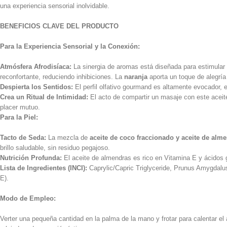
una experiencia sensorial inolvidable.
BENEFICIOS CLAVE DEL PRODUCTO
Para la Experiencia Sensorial y la Conexión:
Atmósfera Afrodisíaca:
La sinergia de aromas está diseñada para estimular 
reconfortante, reduciendo inhibiciones. La
naranja
aporta un toque de alegría
Despierta los Sentidos:
El perfil olfativo gourmand es altamente evocador, e
Crea un Ritual de Intimidad:
El acto de compartir un masaje con este aceite 
placer mutuo.
Para la Piel:
Tacto de Seda:
La mezcla de
aceite de coco fraccionado y aceite de alm
brillo saludable, sin residuo pegajoso.
Nutrición Profunda:
El aceite de almendras es rico en Vitamina E y ácidos gr
Lista de Ingredientes (INCI):
Caprylic/Capric Triglyceride
,
Prunus Amygdalus
E).
Modo de Empleo:
Verter una pequeña cantidad en la palma de la mano y frotar para calentar e