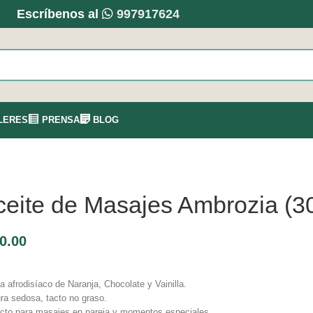
Escríbenos al
997917624
LERES
PRENSA
BLOG
ceite de Masajes Ambrozia (30
0.00
l
 afrodisíaco de Naranja, Chocolate y Vainilla.
ra sedosa, tacto no graso.
cto para masajes en pareja y momentos especiales.