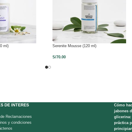
0 ml)
Serenite Mousse (120 ml)
S/
70.00
KS DE INTERES
Cómo hac
jabones d
o de Reclamaciones
glicerina:
inos y condiciones
práctica 
áctenos
principia