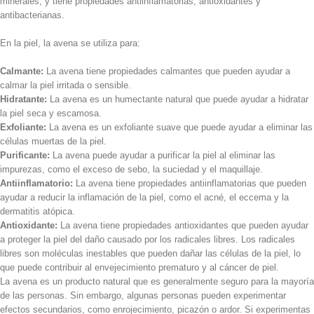
minerales, y tiene propiedades antiinflamatorias, antioxidantes y
antibacterianas.
En la piel, la avena se utiliza para:
Calmante:
La avena tiene propiedades calmantes que pueden ayudar a
calmar la piel irritada o sensible.
Hidratante:
La avena es un humectante natural que puede ayudar a hidratar
la piel seca y escamosa.
Exfoliante:
La avena es un exfoliante suave que puede ayudar a eliminar las
células muertas de la piel.
Purificante:
La avena puede ayudar a purificar la piel al eliminar las
impurezas, como el exceso de sebo, la suciedad y el maquillaje.
Antiinflamatorio:
La avena tiene propiedades antiinflamatorias que pueden
ayudar a reducir la inflamación de la piel, como el acné, el eccema y la
dermatitis atópica.
Antioxidante:
La avena tiene propiedades antioxidantes que pueden ayudar
a proteger la piel del daño causado por los radicales libres. Los radicales
libres son moléculas inestables que pueden dañar las células de la piel, lo
que puede contribuir al envejecimiento prematuro y al cáncer de piel.
La avena es un producto natural que es
generalmente seguro para la mayoría
de las personas. Sin embargo, algunas personas pueden experimentar
efectos secundarios,
como enrojecimiento, picazón o ardor. Si experimentas