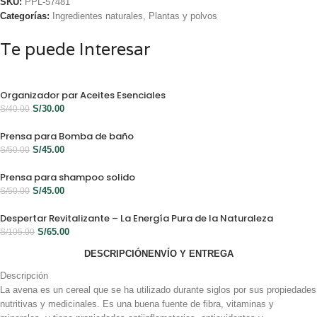
SKU:
PPL-57481
Categorías:
Ingredientes naturales
,
Plantas y polvos
Te puede Interesar
Organizador par Aceites Esenciales
S/
30.00
S/
40.00
Prensa para Bomba de baño
S/
45.00
S/
50.00
Prensa para shampoo solido
S/
45.00
S/
50.00
Despertar Revitalizante – La Energía Pura de la Naturaleza
S/
65.00
S/
105.00
DESCRIPCIÓN
ENVÍO Y ENTREGA
Descripción
La avena es un cereal que se ha utilizado durante siglos por sus propiedades
nutritivas y medicinales. Es una buena fuente de fibra, vitaminas y