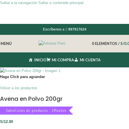
Saltar a la navegación
Saltar a contenido principal
Escríbenos a
997917624
MENÚ
0
ELEMENTOS
/
S/
0.
INICIO
MI COMPRA
MI CUENTA
Haga Click para agrandar
Volver a los productos
Avena en Polvo 200gr
JaboCoins de producto : 2Puntos
S/
12.00