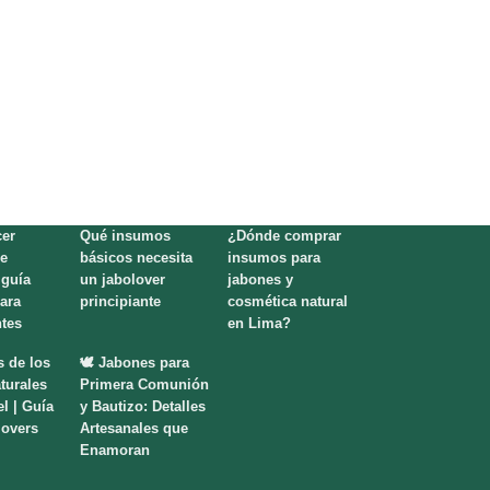
er
Qué insumos
¿Dónde comprar
e
básicos necesita
insumos para
 guía
un jabolover
jabones y
para
principiante
cosmética natural
ntes
en Lima?
s de los
🕊️ Jabones para
turales
Primera Comunión
el | Guía
y Bautizo: Detalles
lovers
Artesanales que
Enamoran