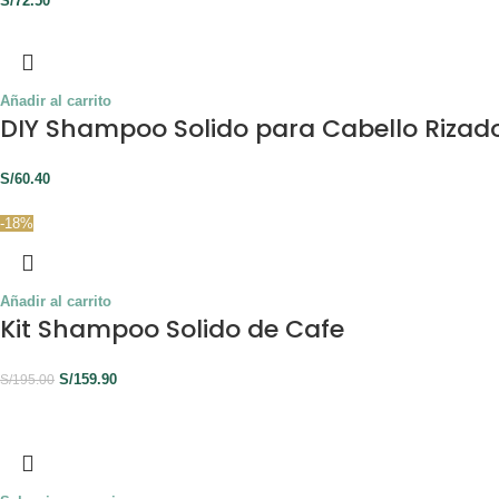
S/
72.50
Añadir al carrito
DIY Shampoo Solido para Cabello Rizad
S/
60.40
-18%
Añadir al carrito
Kit Shampoo Solido de Cafe
S/
159.90
S/
195.00