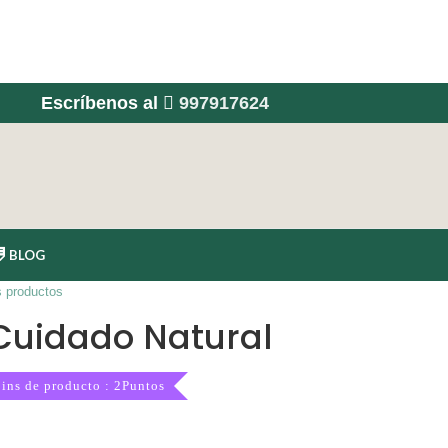
Escríbenos al
997917624
BLOG
s productos
 Cuidado Natural
ins de producto : 2Puntos