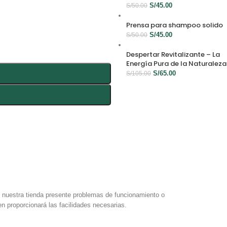
S/
45.00
S/
50.00
Prensa para shampoo solido
S/
45.00
S/
50.00
Despertar Revitalizante – La
Energía Pura de la Naturaleza
S/
65.00
S/
105.00
e nuestra tienda presente problemas de funcionamiento o
en proporcionará las facilidades necesarias.