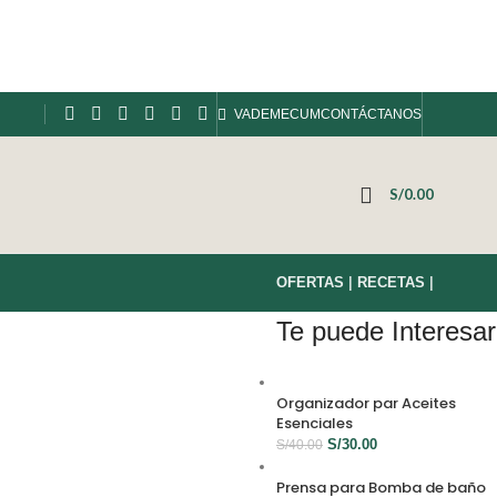
VADEMECUM
CONTÁCTANOS
S/
0.00
OFERTAS
|
RECETAS
|
Te puede Interesar
Organizador par Aceites
Esenciales
S/
30.00
S/
40.00
Prensa para Bomba de baño