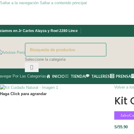
Saltar a la navegación
Saltar a contenido principal
stamos en Jr Carlos Alayza y Roel 2280 Lince
Seleccione la categoría
avegar Por Las Categorías
INICIO
TIENDA
TALLERES
PRENSA
Volver a lo
Haga Click para agrandar
Kit
JaboCo
S/
55.90