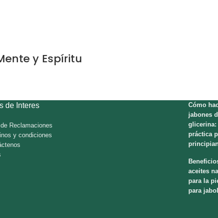
Mente y Espíritu
s de Interes
Cómo hac
jabones d
glicerina:
o de Reclamaciones
práctica 
inos y condiciones
principia
áctenos
s
Beneficio
aceites na
para la pi
para jabo