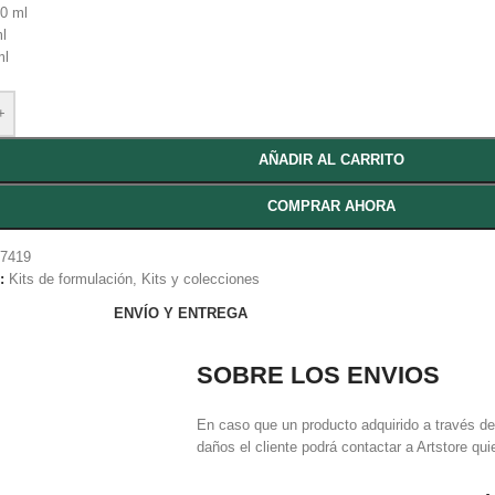
0 ml
l
ml
+
AÑADIR AL CARRITO
COMPRAR AHORA
57419
:
Kits de formulación
,
Kits y colecciones
ENVÍO Y ENTREGA
SOBRE LOS ENVIOS
En caso que un producto adquirido a través d
daños el cliente podrá contactar a Artstore qui