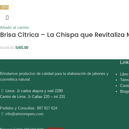
-38%
Añadir al carrito
Brisa Cítrica – La Chispa que Revitaliza 
S/
65.00
S/
105.00
Link
Brindamos productos de calidad para la elaboración de jabones y
Libr
cosmética natural.
Térm
Cont
Lince: Jr carlos alayza y roel 2280
Blog
Centro de Lima: Jr Callao 220 – int 231
Pedidos y Consultas: 997 917 624
info@artstoreperu.com