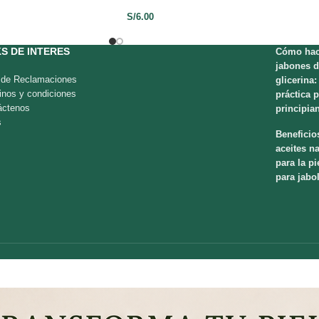
S/
6.00
KS DE INTERES
Cómo hac
jabones d
o de Reclamaciones
glicerina:
inos y condiciones
práctica 
áctenos
principia
s
Beneficio
aceites na
para la pi
para jabo