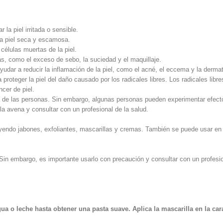
a piel irritada o sensible.
la piel seca y escamosa.
células muertas de la piel.
as, como el exceso de sebo, la suciedad y el maquillaje.
dar a reducir la inflamación de la piel, como el acné, el eccema y la dermati
roteger la piel del daño causado por los radicales libres. Los radicales lib
ncer de piel.
 de las personas. Sin embargo, algunas personas pueden experimentar efect
a avena y consultar con un profesional de la salud.
uyendo jabones, exfoliantes, mascarillas y cremas. También se puede usar en 
Sin embargo, es importante usarlo con precaución y consultar con un profesio
a o leche hasta obtener una pasta suave. Aplica la mascarilla en la cara