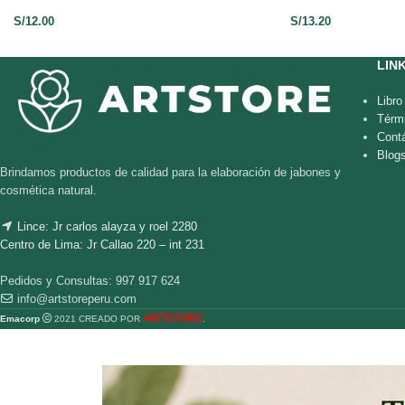
S/
12.00
S/
13.20
LIN
Libr
Térm
Cont
Blog
Brindamos productos de calidad para la elaboración de jabones y
cosmética natural.
Lince: Jr carlos alayza y roel 2280
Centro de Lima: Jr Callao 220 – int 231
Pedidos y Consultas: 997 917 624
info@artstoreperu.com
ARTSTORE
Emacorp
2021 CREADO POR
.