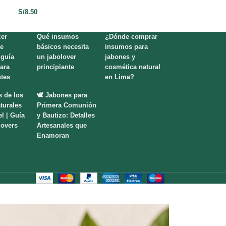
S/
8.50
S/
18.00
er
Qué insumos
¿Dónde comprar
e
básicos necesita
insumos para
 guía
un jabolover
jabones y
para
principiante
cosmética natural
ntes
en Lima?
s de los
🕊️ Jabones para
turales
Primera Comunión
el | Guía
y Bautizo: Detalles
lovers
Artesanales que
Enamoran