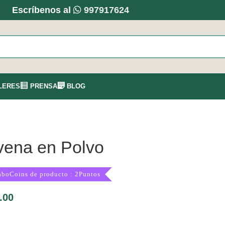
Escríbenos al
997917624
LERES
PRENSA
BLOG
vena en Polvo
aboCoins de producto : 2Puntos
.00