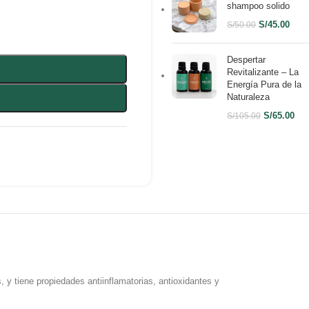
shampoo solido
S/
45.00
S/
50.00
Despertar
Revitalizante – La
Energía Pura de la
Naturaleza
S/
65.00
S/
105.00
, y tiene propiedades antiinflamatorias, antioxidantes y