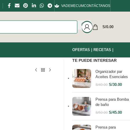
VADEMECUM
CONTÁCTANOS
S/
0.00
OFERTAS
|
RECETAS
|
TE PUEDE INTERESAR
Organizador par
Aceites Esenciales
S/
30.00
S/
40.00
Prensa para Bomba
de baño
S/
45.00
S/
50.00
Prensa para