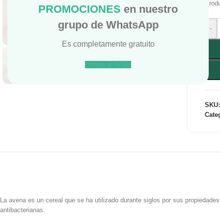
Prod
PROMOCIONES
en nuestro
grupo de WhatsApp
Haga Click para agrandar
-
Es completamente gratuito
Unirme al Grupo
SKU
Cate
La avena es un cereal que se ha utilizado durante siglos por sus propiedades 
antibacterianas.