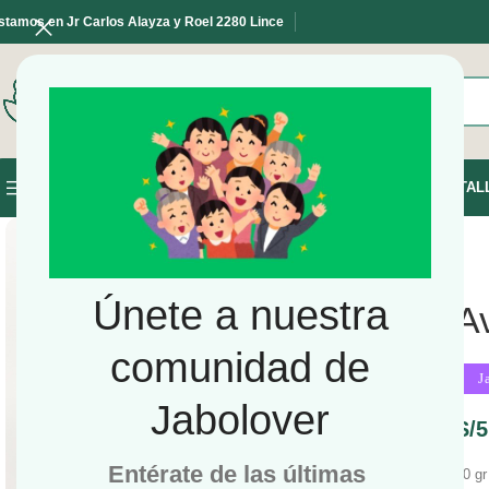
stamos en Jr Carlos Alayza y Roel 2280 Lince
SELECCIONE LA CATEGORÍA
INICIO
TIENDA
TAL
NAVEGAR POR LAS CATEGORÍAS
Únete a nuestra
A
comunidad de
J
Jabolover
S/
5
Entérate de las últimas
50 gr