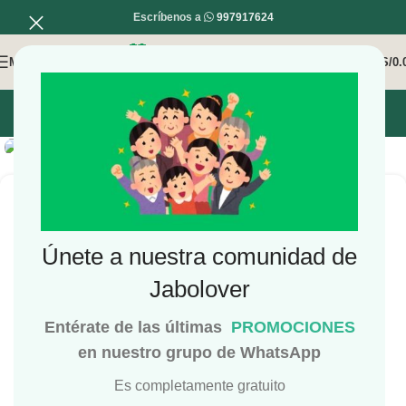
Escríbenos a
997917624
MENÚ
0
/
S/
0.
INICIO
MI COMPRA
MI CUENTA
Haga Click para agrandar
Únete a nuestra comunidad de
Diente de león en Polvo
Jabolover
JaboCoins de producto : 2Puntos
Entérate de las últimas
PROMOCIONES
S/
9.50
en nuestro grupo de WhatsApp
Presentación: 50gr
Es completamente gratuito