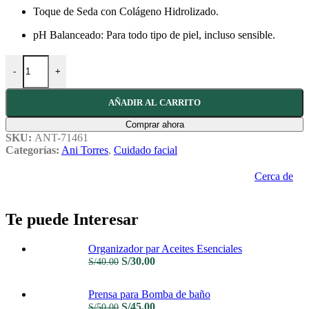
Toque de Seda con Colágeno Hidrolizado
.
pH Balanceado: Para todo tipo de piel, incluso sensible
.
Mousse Cellagen Elixir (110 gr) cantidad
-
+
AÑADIR AL CARRITO
Comprar ahora
SKU:
ANT-71461
Categorías:
Ani Torres
,
Cuidado facial
Cerca de
Te puede Interesar
Organizador par Aceites Esenciales
El
El
S/
30.00
S/
40.00
precio
precio
original
actual
Prensa para Bomba de baño
era:
es:
El
El
S/
45.00
S/
50.00