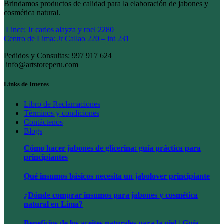
Brindamos productos de calidad para la elaboración de jabones y
cosmética natural.
Lince: Jr carlos alayza y roel 2280
Centro de Lima: Jr Callao 220 – int 231
Pedidos y Consultas: 997 917 624
info@artstoreperu.com
Links de Interes
Libro de Reclamaciones
Términos y condiciones
Contáctenos
Blogs
Cómo hacer jabones de glicerina: guía práctica para
principiantes
Qué insumos básicos necesita un jabolover principiante
¿Dónde comprar insumos para jabones y cosmética
natural en Lima?
Beneficios de los aceites naturales para la piel | Guía