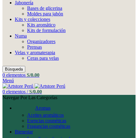
Jabonería
Bases de glicerina
Moldes para jabón
Kits y colecciones
Kits aromático
Kits de formulación
Numa
Organizadores
Prensas
Velas y aromaterapia
Ceras para velas
Búsqueda
0
elementos
S/
0.00
Menú
0
elementos
/
S/
0.00
Navegar Por Las Categorías
Aromas
Aceites aromáticos
Esencias cosméticas
Fragancias cosméticas
Bienestar