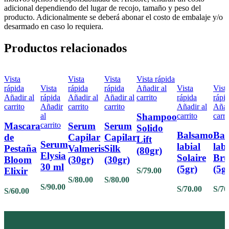
adicional dependiendo del lugar de recojo, tamaño y peso del
producto. Adicionalmente se deberá abonar el costo de embalaje y/o
desarmado en caso lo requiera.
Productos relacionados
Vista
Vista
Vista
Vista rápida
rápida
Vista
rápida
rápida
Añadir al
Vista
Vist
Añadir al
rápida
Añadir al
Añadir al
carrito
rápida
rápi
carrito
Añadir
carrito
carrito
Añadir al
Añad
al
carrito
carri
Shampoo
carrito
Mascara
Serum
Serum
Solido
Balsamo
Bal
de
Capilar
Capilar
Lift
Serum
labial
labi
Pestaña
Valmeris
Silk
(80gr)
Elysia
Solaire
Br
Bloom
(30gr)
(30gr)
30 ml
(5gr)
(5g
Elixir
S/
79.00
S/
80.00
S/
80.00
S/
90.00
S/
70.00
S/
70
S/
60.00