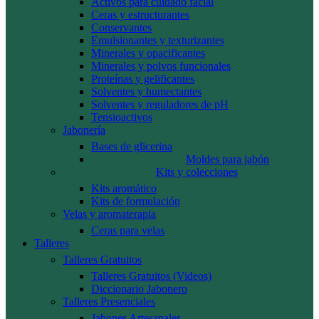
Activos para cuidado facial
Ceras y estructurantes
Conservantes
Emulsionantes y texturizantes
Minerales y opacificantes
Minerales y polvos funcionales
Proteínas y gelificantes
Solventes y humectantes
Solventes y reguladores de pH
Tensioactivos
Jabonería
Bases de glicerina
Moldes para jabón
Kits y colecciones
Kits aromático
Kits de formulación
Velas y aromaterapia
Ceras para velas
Talleres
Talleres Gratuitos
Talleres Gratuitos (Videos)
Diccionario Jabonero
Talleres Presenciales
Jabones Artesanales