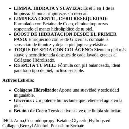
LIMPIA, HIDRATA Y SUAVIZA:
Es el 3 en 1 de la
limpieza. Eliminar impurezas sin resecar.
LIMPIEZA GENTIL, CERO RESEQUEDAD:
Formulado con Betaína de Coco, elimina impurezas
respetando el manto hidrolipídico de tu piel..
BOOST DE HIDRATACIÓN DESDE EL PRIMER
PASO:
Enriquecido con % de Glicerina, combate la
sensación de tirantez y deja la piel jugosa y elástica..
TOQUE DE SEDA CON COLÁGENO:
Siente tu piel más
suave y acondicionada después de cada lavada gracias al
Colágeno Hidrolizado.
RESPETA TU PIEL:
Fórmula con pH balanceado, ideal
para todo tipo de piel, incluso sensible.
Activos Estrella:
Colágeno Hidrolizado:
Aporta una suavidad y sedosidad
inigualable.
Glicerina :
Un potente humectante que retiene el agua en la
piel..
Betaína de Coco:
Tensioactivo suave que limpia sin irritar.
INCI: Aqua,Cocamidopropyl Betaine,Glycerin,Hydrolyzed
Collagen,Benzyl Alcohol, Potassium Sorbate