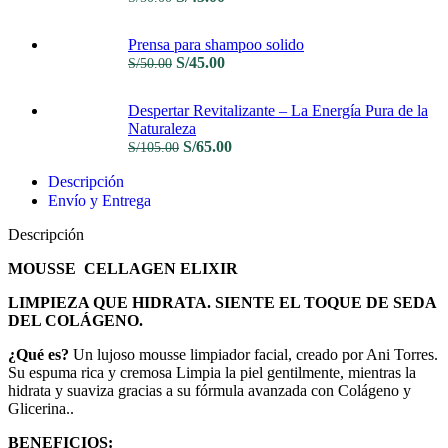
S/40.00.
S/30.00.
precio
precio
original
actual
Prensa para shampoo solido
era:
es:
El
El
S/
45.00
S/
50.00
S/50.00.
S/45.00.
precio
precio
original
actual
Despertar Revitalizante – La Energía Pura de la
era:
es:
Naturaleza
S/50.00.
S/45.00.
El
El
S/
65.00
S/
105.00
precio
precio
Descripción
original
actual
era:
es:
Envío y Entrega
S/105.00.
S/65.00.
Descripción
MOUSSE CELLAGEN ELIXIR
LIMPIEZA QUE HIDRATA. SIENTE EL TOQUE DE SEDA
DEL COLÁGENO.
¿Qué es?
Un lujoso mousse limpiador facial, creado por Ani Torres.
Su espuma rica y cremosa Limpia la piel gentilmente, mientras la
hidrata y suaviza gracias a su fórmula avanzada con Colágeno y
Glicerina..
BENEFICIOS: