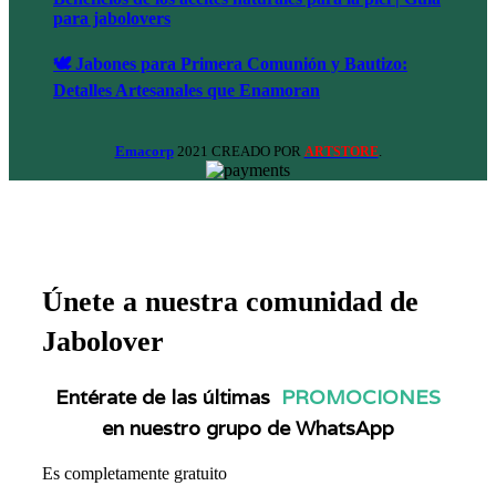
para jabolovers
🕊️ Jabones para Primera Comunión y Bautizo:
Detalles Artesanales que Enamoran
Emacorp
2021 CREADO POR
.
ARTSTORE
Únete a nuestra comunidad de
Jabolover
Entérate de las últimas
PROMOCIONES
en nuestro grupo de WhatsApp
Es completamente gratuito