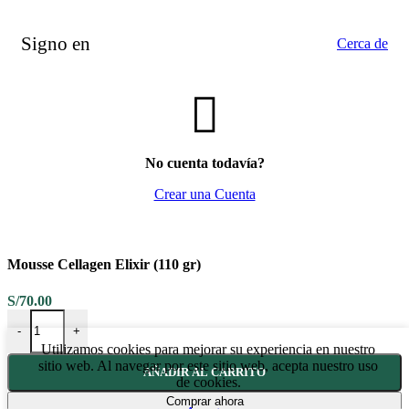
Signo en
Cerca de
No cuenta todavía?
Crear una Cuenta
Mousse Cellagen Elixir (110 gr)
S/
70.00
Mousse Cellagen Elixir (110 gr) cantidad
-
+
Utilizamos cookies para mejorar su experiencia en nuestro
sitio web. Al navegar por este sitio web, acepta nuestro uso
AÑADIR AL CARRITO
de cookies.
Comprar ahora