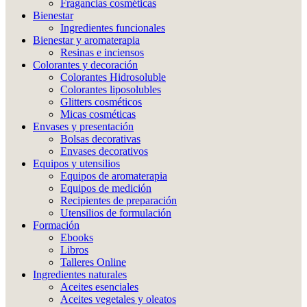
Fragancias cosméticas
Bienestar
Ingredientes funcionales
Bienestar y aromaterapia
Resinas e inciensos
Colorantes y decoración
Colorantes Hidrosoluble
Colorantes liposolubles
Glitters cosméticos
Micas cosméticas
Envases y presentación
Bolsas decorativas
Envases decorativos
Equipos y utensilios
Equipos de aromaterapia
Equipos de medición
Recipientes de preparación
Utensilios de formulación
Formación
Ebooks
Libros
Talleres Online
Ingredientes naturales
Aceites esenciales
Aceites vegetales y oleatos