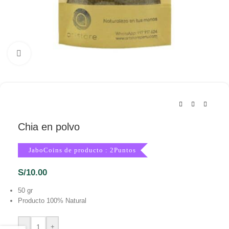
Haga Click para agrandar
Chia en polvo
JaboCoins de producto : 2Puntos
S/
10.00
50 gr
Producto 100% Natural
-
+