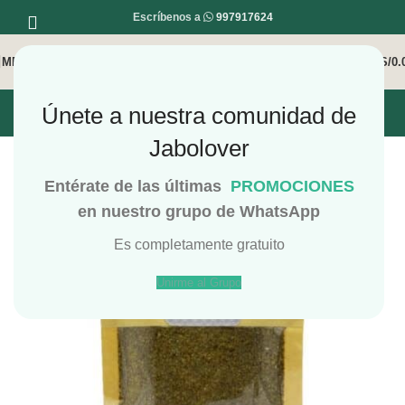
Escríbenos a
997917624
MENÚ
0
/
S/
0.
Únete a nuestra comunidad de
INICIO
MI COMPRA
MI CUENTA
Jabolover
Entérate de las últimas
PROMOCIONES
en nuestro grupo de WhatsApp
Es completamente gratuito
Unirme al Grupo