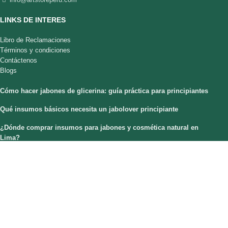
LINKS DE INTERES
Libro de Reclamaciones
Términos y condiciones
Contáctenos
Blogs
Cómo hacer jabones de glicerina: guía práctica para principiantes
Qué insumos básicos necesita un jabolover principiante
¿Dónde comprar insumos para jabones y cosmética natural en
Lima?
Beneficios de los aceites naturales para la piel | Guía para jabolovers
🕊️ Jabones para Primera Comunión y Bautizo: Detalles Artesanales
que Enamoran
ARTSTORE
Emacorp
2021 CREADO POR
.