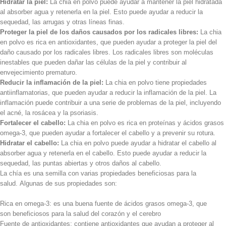
Hidratar la piel:
La chia en polvo puede ayudar a mantener la piel hidratada
al absorber agua y retenerla en la piel. Esto puede ayudar a reducir la
sequedad, las arrugas y otras líneas finas.
Proteger la piel de los daños causados por los radicales libres:
La chia
en polvo es rica en antioxidantes, que pueden ayudar a proteger la piel del
daño causado por los radicales libres. Los radicales libres son moléculas
inestables que pueden dañar las células de la piel y contribuir al
envejecimiento prematuro.
Reducir la inflamación de la piel:
La chia en polvo tiene propiedades
antiinflamatorias, que pueden ayudar a reducir la inflamación de la piel. La
inflamación puede contribuir a una serie de problemas de la piel, incluyendo
el acné, la rosácea y la psoriasis.
Fortalecer el cabello:
La chia en polvo es rica en proteínas y ácidos grasos
omega-3, que pueden ayudar a fortalecer el cabello y a prevenir su rotura.
Hidratar el cabello:
La chia en polvo puede ayudar a hidratar el cabello al
absorber agua y retenerla en el cabello. Esto puede ayudar a reducir la
sequedad, las puntas abiertas y otros daños al cabello.
La chía es una semilla con varias propiedades beneficiosas para la
salud.
Algunas de sus
propiedades son:
Rica en omega-3: es una buena fuente de ácidos
grasos omega-3
, que
son
beneficiosos para la salud del
corazón y
el cerebro
Fuente de antioxidantes: contiene antioxidantes que ayudan a proteger
al