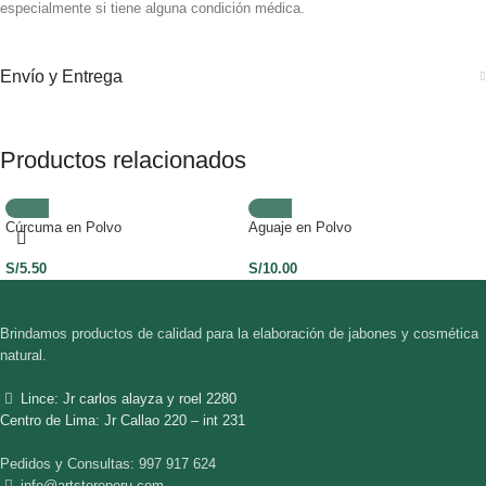
especialmente si tiene alguna condición médica.
Envío y Entrega
Productos relacionados
Cúrcuma en Polvo
Aguaje en Polvo
S/
5.50
S/
10.00
Brindamos productos de calidad para la elaboración de jabones y cosmética
natural.
Lince: Jr carlos alayza y roel 2280
Centro de Lima: Jr Callao 220 – int 231
Pedidos y Consultas: 997 917 624
info@artstoreperu.com