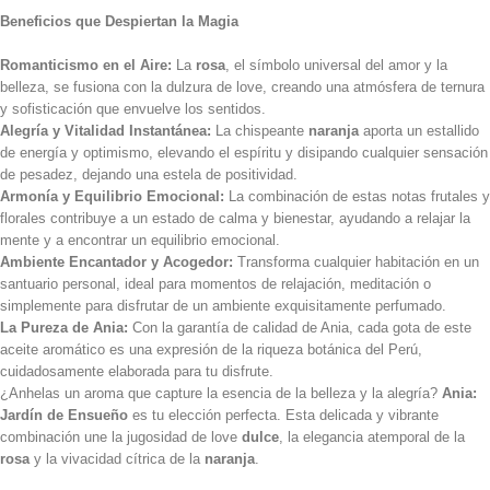
Beneficios que Despiertan la Magia
Romanticismo en el Aire:
La
rosa
, el símbolo universal del amor y la
belleza, se fusiona con la dulzura de love, creando una atmósfera de ternura
y sofisticación que envuelve los sentidos.
Alegría y Vitalidad Instantánea:
La chispeante
naranja
aporta un estallido
de energía y optimismo, elevando el espíritu y disipando cualquier sensación
de pesadez, dejando una estela de positividad.
Armonía y Equilibrio Emocional:
La combinación de estas notas frutales y
florales contribuye a un estado de calma y bienestar, ayudando a relajar la
mente y a encontrar un equilibrio emocional.
Ambiente Encantador y Acogedor:
Transforma cualquier habitación en un
santuario personal, ideal para momentos de relajación, meditación o
simplemente para disfrutar de un ambiente exquisitamente perfumado.
La Pureza de Ania:
Con la garantía de calidad de Ania, cada gota de este
aceite aromático es una expresión de la riqueza botánica del Perú,
cuidadosamente elaborada para tu disfrute.
¿Anhelas un aroma que capture la esencia de la belleza y la alegría?
Ania:
Jardín de Ensueño
es tu elección perfecta. Esta delicada y vibrante
combinación une la jugosidad de love
dulce
, la elegancia atemporal de la
rosa
y la vivacidad cítrica de la
naranja
.