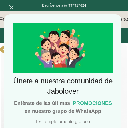
Escríbenos a
997917624
MENÚ
0
/
S/
0.
INICIO
MI COMPRA
MI CUENTA
-38%
Únete a nuestra comunidad de
Jabolover
Entérate de las últimas
PROMOCIONES
en nuestro grupo de WhatsApp
Es completamente gratuito