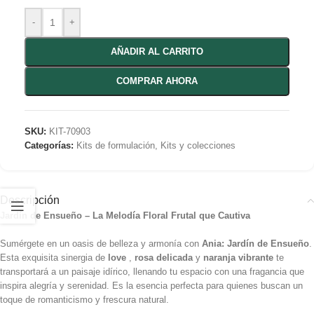
-
+
AÑADIR AL CARRITO
COMPRAR AHORA
SKU:
KIT-70903
Categorías:
Kits de formulación
,
Kits y colecciones
Descripción
Jardín de Ensueño – La Melodía Floral Frutal que Cautiva
Sumérgete en un oasis de belleza y armonía con
Ania: Jardín de Ensueño
.
Esta exquisita sinergia de
love
,
rosa delicada
y
naranja vibrante
te
transportará a un paisaje idírico, llenando tu espacio con una fragancia que
inspira alegría y serenidad. Es la esencia perfecta para quienes buscan un
toque de romanticismo y frescura natural.