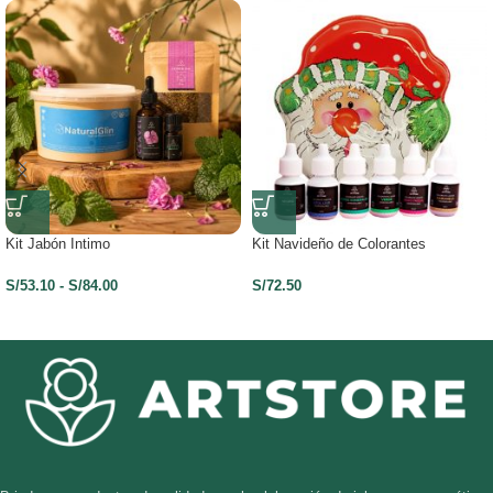
Kit Jabón Intimo
Kit Navideño de Colorantes
S/
53.10
-
S/
84.00
S/
72.50