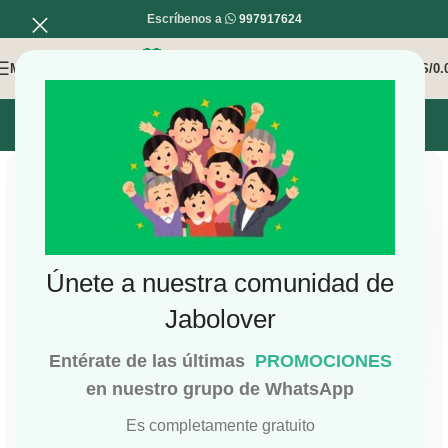
Escríbenos a
997917624
MENÚ
0
/
S/
0.
INICIO
MI COMPRA
MI CUENTA
Únete a nuestra comunidad de
Jabolover
Entérate de las últimas
PROMOCIONES
en nuestro grupo de WhatsApp
Es completamente gratuito