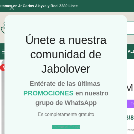
stamos en Jr Carlos Alayza y Roel 2280 Lince
Únete a nuestra
SELECCIONE LA CATEGORÍA
comunidad de
INICIO
TIENDA
TAL
NAVEGAR POR LAS CATEGORÍAS
Jabolover
VENDIDO
Entérate de las últimas
M
PROMOCIONES
en nuestro
grupo de WhatsApp
J
Es completamente gratuito
S/
8
Unirme al Grupo
Prese