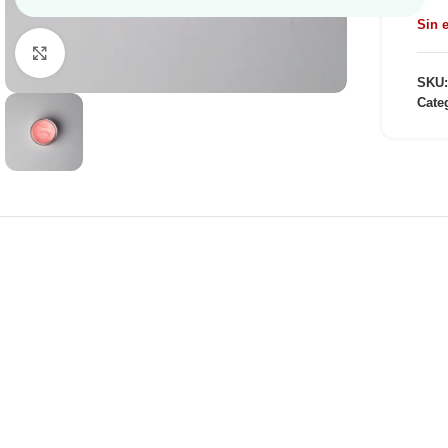
Sin e
Haga Click para agrandar
SKU
Cate