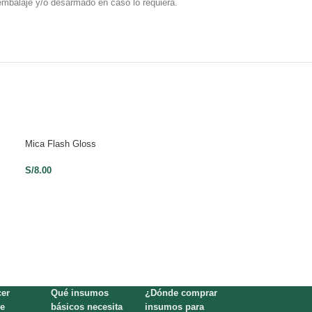
embalaje y/o desarmado en caso lo requiera.
Mica Flash Gloss
Mica Morado Mag
S/
8.00
S/
8.00
er
Qué insumos
¿Dónde comprar
e
básicos necesita
insumos para