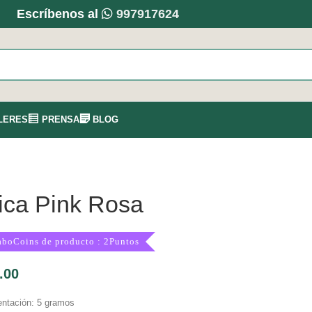
Escríbenos al
997917624
LERES
PRENSA
BLOG
ica Pink Rosa
aboCoins de producto : 2Puntos
.00
ntación: 5 gramos