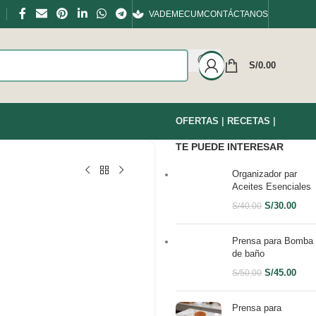
VADEMECUM
CONTÁCTANOS
S/
0.00
OFERTAS
|
RECETAS
|
TE PUEDE INTERESAR
Organizador par
Aceites Esenciales
S/
30.00
S/
40.00
Prensa para Bomba
de baño
S/
45.00
S/
50.00
Prensa para