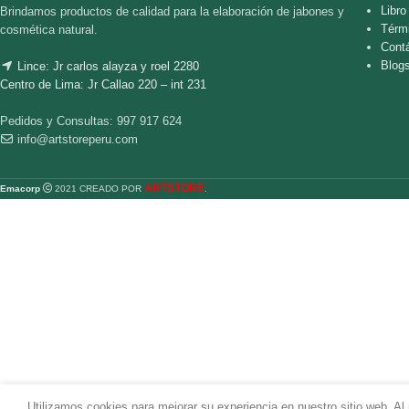
Libr
Brindamos productos de calidad para la elaboración de jabones y
Térm
cosmética natural.
Cont
Blog
Lince: Jr carlos alayza y roel 2280
Centro de Lima: Jr Callao 220 – int 231
Pedidos y Consultas: 997 917 624
info@artstoreperu.com
ARTSTORE
Emacorp
2021 CREADO POR
.
Utilizamos cookies para mejorar su experiencia en nuestro sitio web. Al