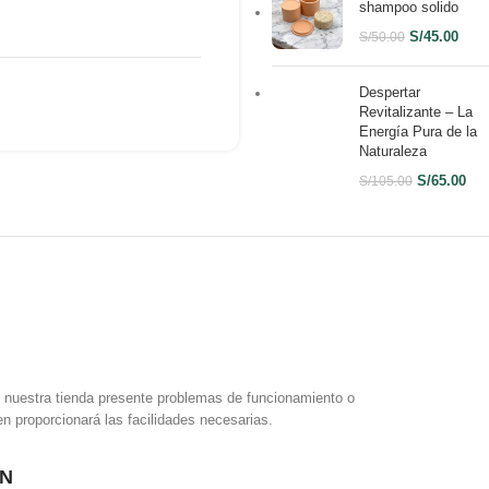
shampoo solido
S/
45.00
S/
50.00
Despertar
Revitalizante – La
Energía Pura de la
Naturaleza
S/
65.00
S/
105.00
e nuestra tienda presente problemas de funcionamiento o
en proporcionará las facilidades necesarias.
ÓN