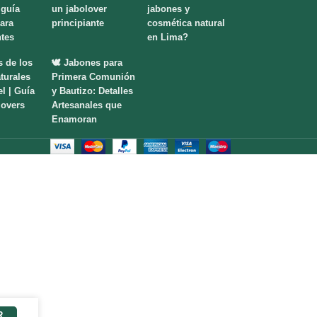
 guía
un jabolover
jabones y
para
principiante
cosmética natural
ntes
en Lima?
s de los
🕊️ Jabones para
turales
Primera Comunión
el | Guía
y Bautizo: Detalles
lovers
Artesanales que
Enamoran
R