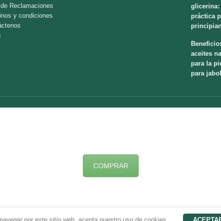
o de Reclamaciones
glicerina:
inos y condiciones
práctica 
áctenos
principia
s
Beneficio
aceites na
para la pi
para jabo
COMPRAR
 navegar por este sitio web, acepta nuestro uso de cookies.
ACEPTA