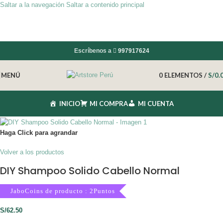
Saltar a la navegación
Saltar a contenido principal
Escríbenos a
997917624
MENÚ
0
ELEMENTOS
/
S/
0.
INICIO
MI COMPRA
MI CUENTA
Haga Click para agrandar
Volver a los productos
DIY Shampoo Solido Cabello Normal
JaboCoins de producto : 2Puntos
S/
62.50