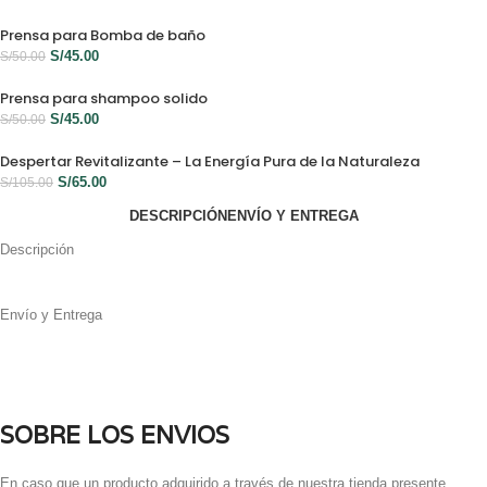
Prensa para Bomba de baño
S/
45.00
S/
50.00
Prensa para shampoo solido
S/
45.00
S/
50.00
Despertar Revitalizante – La Energía Pura de la Naturaleza
S/
65.00
S/
105.00
DESCRIPCIÓN
ENVÍO Y ENTREGA
Descripción
Envío y Entrega
SOBRE LOS ENVIOS
En caso que un producto adquirido a través de nuestra tienda presente