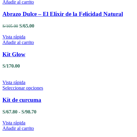
Añadir al carrito
Abrazo Dulce – El Elixir de la Felicidad Natural
El
El
S/
65.00
S/
105.00
precio
precio
original
actual
Vista rápida
era:
es:
Añadir al carrito
S/105.00.
S/65.00.
Kit Glow
S/
170.00
Vista rápida
Este
Seleccionar opciones
producto
tiene
Kit de curcuma
múltiples
variantes.
Rango
S/
67.80
-
S/
98.70
Las
de
opciones
precios:
Vista rápida
se
desde
Añadir al carrito
pueden
S/67.80