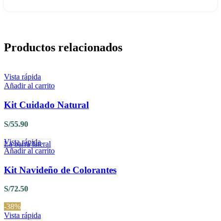
Productos relacionados
Vista rápida
Añadir al carrito
Kit Cuidado Natural
S/
55.90
Vista rápida
La barra lateral
Añadir al carrito
Kit Navideño de Colorantes
S/
72.50
-38%
Vista rápida