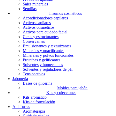
Sales minerales
Semillas
Insumos cosméticos
Acondicionadores capilares
Activos capilares
Activos cosméticos
Activos para cuidado facial
Ceras y estructurantes
Conservantes
Emulsionantes y texturizantes
Minerales y opacificantes
Minerales y polvos funcionales
Proteínas y gelificantes
Solventes y humectantes
Solventes y reguladores de pH
Tensioactivos
Jabonería
Bases de glicerina
Moldes para jabón
Kits y colecciones
Kits aromático
Kits de formulación
Ani Torres
Aromaterapia
Cuidado capilar