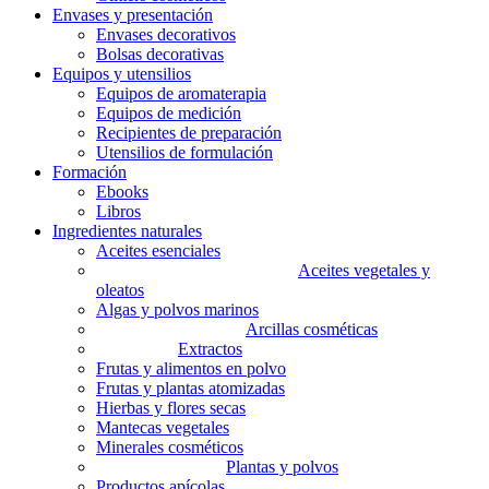
Envases y presentación
Envases decorativos
Bolsas decorativas
Equipos y utensilios
Equipos de aromaterapia
Equipos de medición
Recipientes de preparación
Utensilios de formulación
Formación
Ebooks
Libros
Ingredientes naturales
Aceites esenciales
Aceites vegetales y
oleatos
Algas y polvos marinos
Arcillas cosméticas
Extractos
Frutas y alimentos en polvo
Frutas y plantas atomizadas
Hierbas y flores secas
Mantecas vegetales
Minerales cosméticos
Plantas y polvos
Productos apícolas