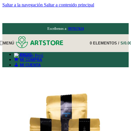
Saltar a la navegación
Saltar a contenido principal
Escríbenos a
997917624
MENÚ
0
ELEMENTOS
/
S/
0.0
INICIO
MI COMPRA
MI CUENTA