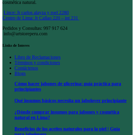
cosmética natural.
Lince: Jr carlos alayza y roel 2280
Centro de Lima: Jr Callao 220 – int 231
Pedidos y Consultas: 997 917 624
info@artstoreperu.com
Links de Interes
Libro de Reclamaciones
Términos y condiciones
Contáctenos
Blogs
Cómo hacer jabones de glicerina: guía práctica para
principiantes
Qué insumos básicos necesita un jabolover principiante
¿Dónde comprar insumos para jabones y cosmética
natural en Lima?
Beneficios de los aceites naturales para la piel | Guía
para jabolovers