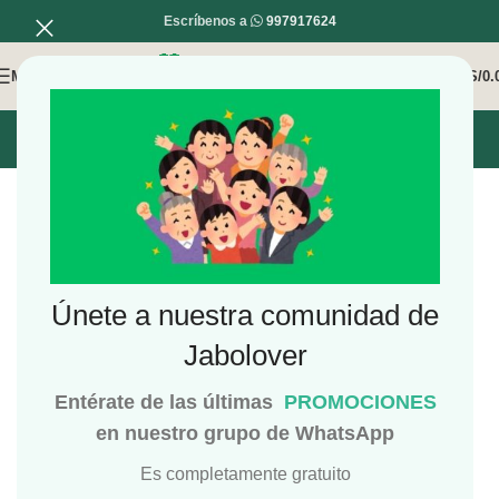
Escríbenos a
997917624
MENÚ
0
/
S/
0.
INICIO
MI COMPRA
MI CUENTA
Únete a nuestra comunidad de
Jabolover
Entérate de las últimas
PROMOCIONES
en nuestro grupo de WhatsApp
Es completamente gratuito