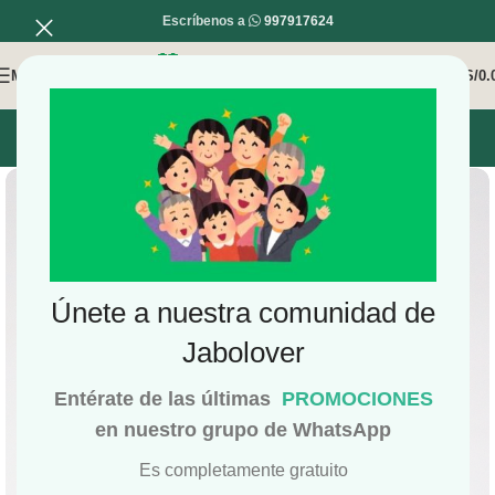
Escríbenos a
997917624
MENÚ
0
/
S/
0.
INICIO
MI COMPRA
MI CUENTA
Únete a nuestra comunidad de
Jabolover
Entérate de las últimas
PROMOCIONES
en nuestro grupo de WhatsApp
Es completamente gratuito