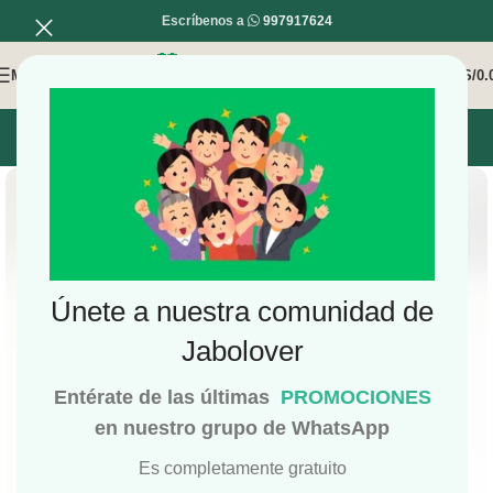
Escríbenos a
997917624
MENÚ
0
/
S/
0.
INICIO
MI COMPRA
MI CUENTA
Únete a nuestra comunidad de
Jabolover
Entérate de las últimas
PROMOCIONES
en nuestro grupo de WhatsApp
Es completamente gratuito